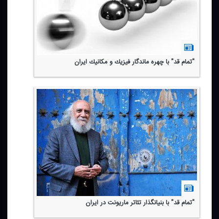
"تمام قد" با چهره ماندگار فیزیك و مكانیك ایران
"تمام قد" با بنیانگذار تئاتر ماریونت در ایران