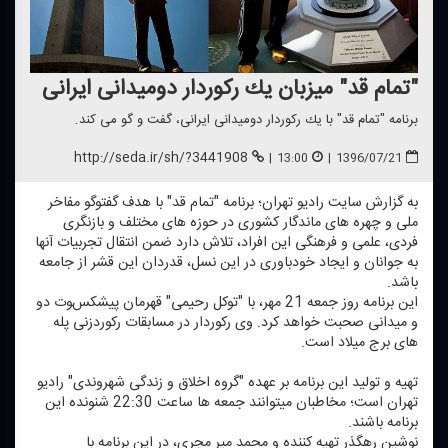
"تمام قد" میزبان یك ركوردار دومیدانی ایرانی
برنامه "تمام قد" با یك ركوردار دومیدانی ایرانی، گفت و گو می كند.
http://seda.ir/sh/?3441908
|
13:00
|
1396/07/21
به گزارش سایت رادیو تهران؛ برنامه "تمام قد" با هدف گفت‎وگو مفاخر
ملی و چهره های ماندگار كشوری در حوزه های مختلف و بازنگری
فردی، علمی و فرهنگی این افراد، تلاش دارد ضمن انتقال تجربیات آنها
به جوانان و ایجاد خودباوری در این نسل، قدردان این قشر از جامعه
باشد.
این برنامه روز جمعه 21 مهر، با "توكل رحیمی" قهرمان پیشكسوت دو
و میدانی صحبت خواهد كرد. وی ركوردار در مسابقات ركوردزنی پله
های برج میلاد است.
تهیه و تولید این برنامه بر عهده "گروه اخلاق و زندگی شهروندی" رادیو
تهران است؛ مخاطبان می‎توانند جمعه ها ساعت 22:30 شنونده این
برنامه باشند.
نوشین رهگذر تهیه كننده و محمد میر مجری، در این برنامه با