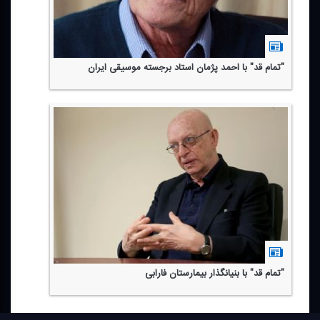
"تمام قد" با احمد پژمان استاد برجسته موسیقی ایران
"تمام قد" با بنیانگذار بیمارستان فارابی