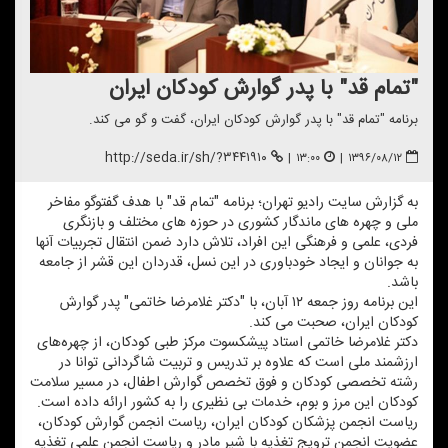
"تمام قد" با پدر گوارش كودكان ایران
برنامه "تمام قد" با پدر گوارش كودكان ایران، گفت و گو می كند.
http://seda.ir/sh/?۳۴۴۱۹۱۰
|
۱۳:۰۰
|
۱۳۹۶/۰۸/۱۲
به گزارش سایت رادیو تهران؛ برنامه "تمام قد" با هدف گفت‎وگو مفاخر
ملی و چهره های ماندگار كشوری در حوزه های مختلف و بازنگری
فردی، علمی و فرهنگی این افراد، تلاش دارد ضمن انتقال تجربیات آنها
به جوانان و ایجاد خودباوری در این نسل، قدردان این قشر از جامعه
باشد.
این برنامه روز جمعه ۱۲ آبان، با "دكتر غلامرضا خاتمی" پدر گوارش
كودكان ایران، صحبت می كند.
دكتر غلامرضا خاتمی استاد پیشكسوت مركز طبی كودكان، از چهره‌های
ارزشمند ملی است كه علاوه بر تدریس و تربیت شاگردانی توانا در
رشته تخصصی كودكان و فوق تخصص گوارش اطفال، در مسیر سلامت
كودكان این مرز و بوم، خدمات بی نظیری را به كشور ارائه داده است.
ریاست انجمن پزشكان كودكان ایران، ریاست انجمن گوارش كودكان،
عضویت انجمن ترویج تغذیه با شیر مادر و ریاست انجمن علمی تغذیه