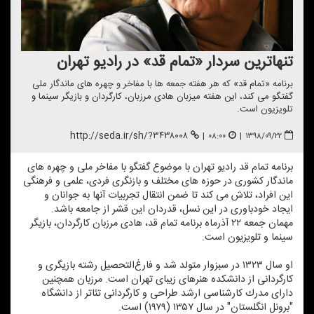
تنهاترین سردار «تمام قد» در رادیو تهران
برنامه «تمام قد» كه هر هفته جمعه ها با مفاخر و چهره های ماندگار ملی
گفتگو می كند، این هفته میزبان هادی مرزبان، كارگردان و بازیگر سینما و
تلویزیون است.
http://seda.ir/sh/?۳۴۳۸۰۰۸
|
۰۸:۰۰
|
۱۳۹۸/۰۹/۲۲
برنامه تمام قد رادیو تهران با موضوع گفتگو با مفاخر ملی و چهره های
ماندگار كشوری در حوزه های مختلف و بازنگری فردی، علمی و فرهنگی
این افراد، تلاش می كند تا ضمن انتقال تجربیات آنها به جوانان و
ایجاد خودباوری در این نسل، قدردان این قشر از جامعه باشد.
مهمان جمعه ۲۲ آذرماه برنامه تمام قد، هادی مرزبان كارگردان، بازیگر
سینما و تلویزیون است.
او سال ۱۳۲۳ در سبزوار متولد شد و فارغ‌التحصیل رشته‎ بازیگری و
كارگردانی از دانشكده‎ هنرهای زیبای تهران است. مرزبان همچنین
دارای مدرك كارشناسی ارشد طراحی و كارگردانی تئاتر از دانشگاه
"برونل انگلستان" در سال ۱۳۵۷ (۱۹۷۹) است.