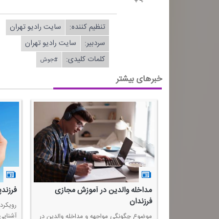
تنظیم كننده:
سایت رادیو تهران
سردبیر:
سایت رادیو تهران
کلمات کلیدی:
#جوش
خبرهای بیشتر
ه‌دلیل كرونا از
مداخله والدین در آموزش مجازی
فرزند
فرزندان
رویكرد 
آشنایی
كه عزیزشان را به
موضوع چگونگی مواجهه و مداخله والدین در