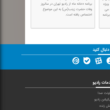
برنامه «خانه ما» از رادیو تهران در سالروز
ویژه
وفات حضرت زینب(س) به این موضوع
 می
اختصاص یافته است.
رنامه
 دنبال کنید
مات رادیو
ونت صدا
یکیشن رادیو
ش زنده