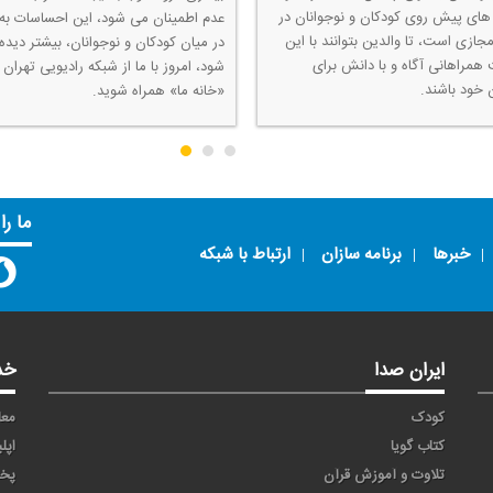
ای پیش روی كودكان و نوجوانان در
عدم اطمینان می شود، این احساسات به 
ازی است، تا والدین بتوانند با این
در میان كودكان و نوجوانان، بیشتر دیده
همراهانی آگاه و با دانش برای
شود، امروز با ما از شبكه رادیویی تهران ب
 خود باشند.
«خانه ما» همراه شوید.
ما را
خبرها
برنامه سازان
ارتباط با شبکه
ایران صدا
خد
کودک
معا
کتاب گویا
اپل
تلاوت و آموزش قرآن
پخ