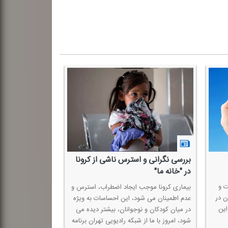
 (س) بیاموزیم
چگونه استرس كودكان‌ را در مواجهه با
بیماری كرونا كاهش دهیم؟
بر در تامین آرامش
 ایفاء می كند،
كودكان به عنوان شاهدان و شنوندگان وضع و
تهران در سالروز
روحیه والدین به باد فراموشی سپرده شده اند،
 این موضوع
كودكان را در «خانه ما» از رادیو تهران دریابید.