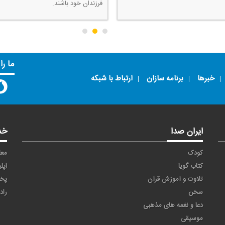
«خانه ما» همراه شوید.
ما را
خبرها
برنامه سازان
ارتباط با شبکه
ایران صدا
خد
کودک
معا
کتاب گویا
اپل
تلاوت و آموزش قرآن
پخ
سخن
راد
دعا و نغمه های مذهبی
موسیقی