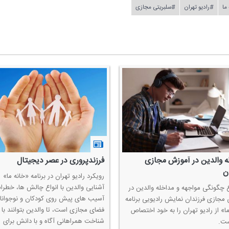
ما
#رادیو تهران
#سلبریتی مجازی
بررسی نگرانی و استرس ناشی از كرونا
صبر را از حضرت زینب
در "خانه ما"
در این روزهای كرونایی ص
نقش مهمی در زندگی افراد
بیماری كرونا موجب ایجاد اضطراب، استرس و
برنامه «خانه ما» از رادیو 
عدم اطمینان می شود، این احساسات به ویژه
وفات حضرت زینب(س) به
در میان كودكان و نوجوانان، بیشتر دیده می
اختصاص یافته است.
شود، امروز با ما از شبكه رادیویی تهران برنامه