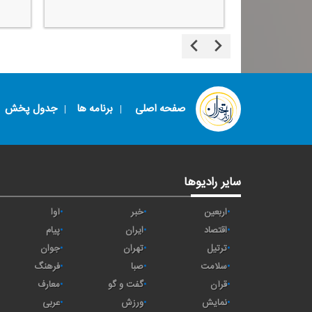
فرزندان خود باشند.
صفحه اصلی
برنامه ها
جدول پخش
سایر رادیوها
اربعین
خبر
آوا
اقتصاد
ايران
پیام
ترتیل
تهران
جوان
سلامت
صبا
فرهنگ
قرآن
گفت و گو
معارف
نمایش
ورزش
عربی