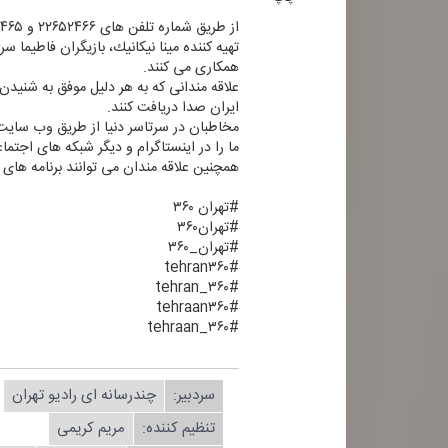
از طریق شماره تلفن های ۲۲۶۵۲۴۶۶ و ۲۲۶۵۲۴۶۵ یا سامانه پیامكی ۳۰۰۰۰۹۴ با برنامه خانه ما در تماس باشند و پیشنهادهای خود را به ما ارائه دهید.
تهیه كننده مینا نیكانیك، بازیگران فاطیما 
همكاری می كنند.
علاقه مندانی كه به هر دلیل موفق به شنیدن ای
ایران صدا دریافت كنند.
مخاطبان در سرتاسر دنیا از طریق وب سایتWWW.RADIOTEHRAN.IR ضمن استفاده از پخش زنده شبكه، در جریان آخرین خبرهای رادیو تهران قرار بگیری
ما را در اینستاگرام و دیگر شبكه های اجتماعی با شناسه Tehraan۳۶۰@ 
همچنین علاقه مندان می توانند برنامه های ر
#تهران ۳۶۰
#تهران۳۶۰
#تهران_۳۶۰
#tehran۳۶۰
#tehran_۳۶۰
#tehraan۳۶۰
#tehraan_۳۶۰
سردبیر:
چندرسانه ای رادیو تهران
تنظیم كننده:
مریم كریمی