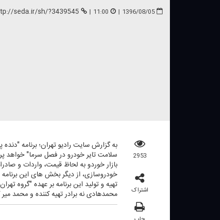
ttp://seda.ir/sh/?3439545
|
11:00
|
1396/08/05
سلامت تایر خودرو در فصل سرما" خواهد پ
2953
بازار خوردو به لحاظ قیمت، واردات و صادرا
خودروسازی، از دیگر بخش های این برنامه
تهیه و تولید این برنامه بر عهده "گروه تهران و رویدادها" رادیو تهران
اشتراک
محمدهادی نه برادر تهیه كننده و محمد میر 
چاپ