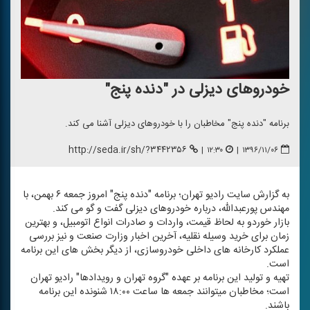
خودروهای دیزلی در "دنده پنج"
برنامه "دنده پنج" مخاطبان را با خودروهای دیزلی آشنا می كند.
http://seda.ir/sh/?۳۴۴۲۳۵۶
|
۱۲:۳۰
|
۱۳۹۶/۱۱/۰۶
به گزارش سایت رادیو تهران؛ برنامه "دنده پنج" امروز جمعه ۶ بهمن، با
مهندس پورعبدالله، درباره خودروهای دیزلی گفت و گو می كند.
بازار خوردو به لحاظ قیمت، واردات و صادرات انواع اتومبیل، و بهترین
زمان برای خرید وسیله نقلیه، آخرین اخبار وزارت صنعت و نیز بررسی
عملكرد كارخانه های داخلی خودروسازی، از دیگر بخش های این برنامه
است.
تهیه و تولید این برنامه بر عهده "گروه تهران و رویدادها" رادیو تهران
است؛ مخاطبان می‎توانند جمعه ها ساعت ۱۸:۰۰ شنونده این برنامه
باشند.