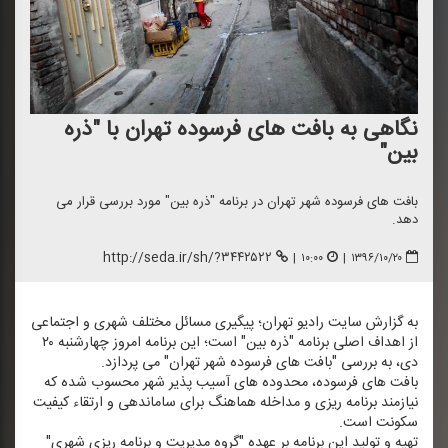
نگاهی به بافت های فرسوده تهران با "ذره
بین"
بافت های فرسوده شهر تهران در برنامه "ذره بین" مورد بررسی قرار می
دهد.
http://seda.ir/sh/?۳۴۴۲۵۲۲
|
۱۰:۰۰
|
۱۳۹۶/۱۰/۲۰
به گزارش سایت رادیو تهران؛ پیگیری مسائل مختلف شهری و اجتماعی
از اهداف اصلی برنامه "ذره بین" است؛ این برنامه امروز چهارشنبه ۲۰
دی، به بررسی "بافت های فرسوده شهر تهران" می پردازد.
بافت های فرسوده، محدوده های آسیب پذیر شهر محسوب شده كه
نیازمند برنامه ریزی و مداخله هماهنگ برای ساماندهی و ارتقاء كیفیت
سكونت است.
تهیه و تولید این برنامه بر عهده "گروه مدیریت و برنامه ریزی شهری"