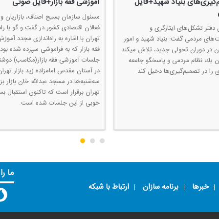
‌گیری‌های بنیاد شهید+فایل
آموزشی فقه بازار+فایل صوتی
مسئول سازمان بسیج اصناف، بازاریان و
فعالان اقتصادی كشور در گفت و گو با راد
 دفتر تشكل‌های ایثارگری و
تهران با اشاره به راه‌اندازی مجدد آموز
‌های مردمی گفت: بنیاد شهید و امور
فقه بازار كه به فراموشی سپرده شده بود
ایثارگران در دوران تحولی جدید، تلاش می‎كند
جلسات آموزشی فقه بازار(مكاسب) دوشنب
ان یك نظام مردمی و پاسخگو جامعه
در آستان مقدس امامزاده زید بازار تهران
ی را در تصمیم‌گیری‌ها دخیل كند.
سه‌شنبه‌ها در مسجد عبدالله خان بازار ب
تهران برقرار است كه تاكنون استقبال بسی
خوبی از این جلسات شده است.
ما را
خبرها
برنامه سازان
ارتباط با شبکه