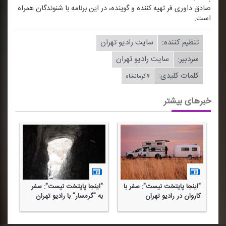
صادق داوری فر تهیه كننده و گوینده، در این برنامه با شنوندگان همراه
است.
تنظیم كننده:
سایت رادیو تهران
سردبیر:
سایت رادیو تهران
کلمات کلیدی:
#كرمانشاه
خبرهای بیشتر
ا
"اینجا پایتخت نیست": سفر با
"اینجا پایتخت نیست": سفر
كاروان در رادیو تهران
به "گرمسار" با رادیو تهران