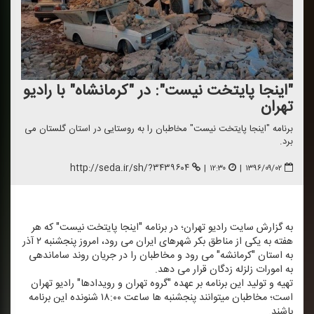
"اینجا پایتخت نیست": در "كرمانشاه" با رادیو
تهران
برنامه "اینجا پایتخت نیست" مخاطبان را به روستایی در استان گلستان می
برد.
http://seda.ir/sh/?۳۴۳۹۶۰۴
|
۱۲:۳۰
|
۱۳۹۶/۰۹/۰۲
به گزارش سایت رادیو تهران؛ در برنامه "اینجا پایتخت نیست" كه هر
هفته به یكی از مناطق بكر شهرهای ایران می رود، امروز پنجشنبه ۲ آذر
به استان "كرمانشه" می رود و مخاطبان را در جریان روند ساماندهی
به امورات زلزله زدگان قرار می دهد.
تهیه و تولید این برنامه بر عهده "گروه تهران و رویدادها" رادیو تهران
است؛ مخاطبان می‎توانند پنجشنبه ها ساعت ۱۸:۰۰ شنونده این برنامه
باشند.