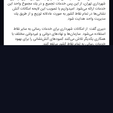
شهرداری تهران، از این پس خدمات تجمیع و در یك مجموع واحد این
خدمات ارائه می‌شود. امیدواریم با تصویب این لایحه امكانات آتش
نشانی‌ها در تمام نقاط كشور به صورت عادلانه توزیع و از طریق یك
مدیریت واحد هدایت شود.
دبیری گفت: از امكانات شهرداری برای خدمات رسانی به سایر نقاط
استفاده می‌شود. سازمان‌ها و نهادهای دولتی و غیردولتی مختلف با
همكاری یكدیگر تلاش می‌كنند كمبودهای آتش‌نشانی را برای بهبود
خدمات رسانی به تمام نقاط كشور مرتفع كنند.
مخاطبان در سرتاسر دنیا از طریق وب
سایتWWW.RADIOTEHRAN.IR ضمن استفاده از پخش زنده
شبكه، در جریان آخرین خبرهای رادیو تهران قرار بگیرید.
كانال رادیو تهران را در پیام رسان بله به نشانی tehraan360@
جستجو كنید.
علاقه‌مندان می‌توانند برنامه‌های رادیو تهران را از اپلیكیشن ایران صدا
دریافت كنند.
*هرگونه بهره برداری و استفاده از محتوای پایگاه اطلاع رسانی رادیو
تهران تنها با ذكر منبع مجاز است.