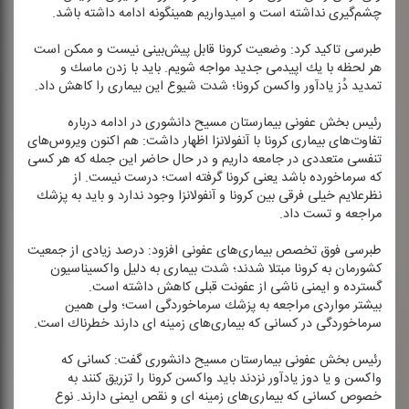
چشم‌گیری نداشته است و امیدواریم همینگونه ادامه داشته باشد.
طبرسی تاكید كرد: وضعیت كرونا قابل پیش‌بینی نیست و ممكن است
هر لحظه با یك اپیدمی جدید مواجه شویم. باید با زدن ماسك و
تمدید دُز یادآور واكسن كرونا؛ شدت شیوع این بیماری را كاهش داد.
رئیس بخش عفونی بیمارستان مسیح دانشوری در ادامه درباره
تفاوت‌های بیماری كرونا با آنفولانزا اظهار داشت: هم اكنون ویروس‌های
تنفسی متعددی در جامعه داریم و در حال حاضر این جمله كه هر كسی
كه سرماخورده باشد یعنی كرونا گرفته است؛ درست نیست. از
نظرعلایم خیلی فرقی بین كرونا و آنفولانزا وجود ندارد و باید به پزشك
مراجعه و تست داد.
طبرسی فوق تخصص بیماری‌های عفونی افزود: درصد زیادی از جمعیت
كشورمان به كرونا مبتلا شدند؛ شدت بیماری به دلیل واكسیناسیون
گسترده و ایمنی ناشی از عفونت قبلی كاهش داشته است.
بیشتر مواردی مراجعه به پزشك سرماخوردگی است؛ ولی همین
سرماخوردگی در كسانی كه بیماری‌های زمینه ای دارند خطرناك است.
رئیس بخش عفونی بیمارستان مسیح دانشوری گفت: كسانی كه
واكسن و یا دوز یادآور نزدند باید واكسن كرونا را تزریق كنند به
خصوص كسانی كه بیماری‌های زمینه ای و نقص ایمنی دارند. نوع