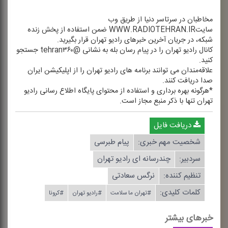
مخاطبان در سرتاسر دنیا از طریق وب
سایتWWW.RADIOTEHRAN.IR ضمن استفاده از پخش زنده
شبكه، در جریان آخرین خبرهای رادیو تهران قرار بگیرید.
كانال رادیو تهران را در پیام رسان بله به نشانی @tehran۳۶۰ جستجو
كنید.
علاقه‌مندان می توانند برنامه های رادیو تهران را از اپلیكیشن ایران
صدا دریافت كنند.
*هرگونه بهره برداری و استفاده از محتوای پایگاه اطلاع رسانی رادیو
تهران تنها با ذكر منبع مجاز است.
دریافت فایل
شخصیت مهم خبری:
پیام طبرسی
سردبیر:
چندرسانه ای رادیو تهران
تنظیم كننده:
نرگس سعادتی
کلمات کلیدی:
#تهران ما سلامت
#رادیو تهران
#كرونا
خبرهای بیشتر