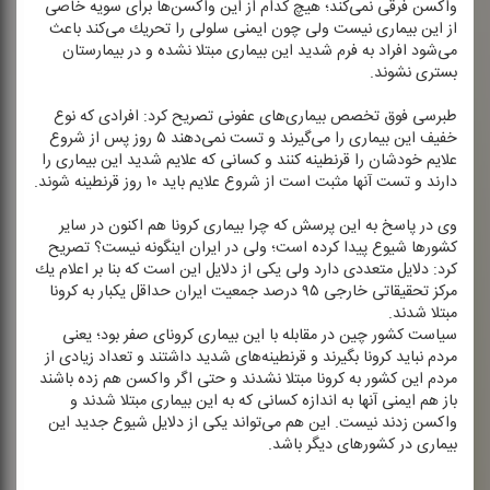
واكسن فرقی نمی‌كند؛ هیچ كدام از این واكسن‌ها برای سویه خاصی
از این بیماری نیست ولی چون ایمنی سلولی را تحریك می‌كند باعث
می‌شود افراد به فرم شدید این بیماری مبتلا نشده و در بیمارستان
بستری نشوند.
طبرسی فوق تخصص بیماری‌های عفونی تصریح كرد: افرادی كه نوع
خفیف این بیماری را می‌گیرند و تست نمی‌دهند ۵ روز پس از شروع
علایم خودشان را قرنطینه كنند و كسانی كه علایم شدید این بیماری را
دارند و تست آنها مثبت است از شروع علایم باید ۱۰ روز قرنطینه شوند.
وی در پاسخ به این پرسش كه چرا بیماری كرونا هم اكنون در سایر
كشورها شیوع پیدا كرده است؛ ولی در ایران اینگونه نیست؟ تصریح
كرد: دلایل متعددی دارد ولی یكی از دلایل این است كه بنا بر اعلام یك
مركز تحقیقاتی خارجی ۹۵ درصد جمعیت ایران حداقل یكبار به كرونا
مبتلا شدند.
سیاست كشور چین در مقابله با این بیماری كرونای صفر بود؛ یعنی
مردم نباید كرونا بگیرند و قرنطینه‌‌های شدید داشتند و تعداد زیادی از
مردم این كشور به كرونا مبتلا نشدند و حتی اگر واكسن هم زده باشند
باز هم ایمنی آنها به اندازه كسانی كه به این بیماری مبتلا شدند و
واكسن زدند نیست. این هم می‌تواند یكی از دلایل شیوع جدید این
بیماری در كشورهای دیگر باشد.