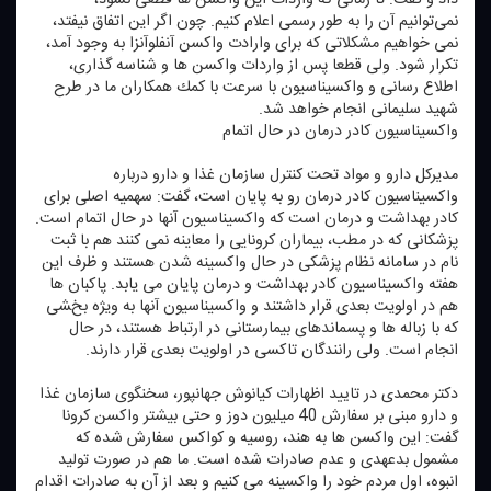
نمی‌توانیم آن را به طور رسمی اعلام كنیم. چون اگر این اتفاق نیفتد،
نمی خواهیم مشكلاتی كه برای وارادت واكسن آنفلوآنزا به وجود آمد،
تكرار شود. ولی قطعا پس از واردات واكسن ها و شناسه گذاری،
اطلاع رسانی و واكسیناسیون با سرعت با كمك همكاران ما در طرح
شهید سلیمانی انجام خواهد شد.
واكسیناسیون كادر درمان در حال اتمام
مدیركل دارو و مواد تحت كنترل سازمان غذا و دارو درباره
واكسیناسیون كادر درمان رو به پایان است، گفت: سهمیه اصلی برای
كادر بهداشت و درمان است كه واكسیناسیون آنها در حال اتمام است.
پزشكانی كه در مطب، بیماران كرونایی را معاینه نمی كنند هم با ثبت
نام در سامانه نظام پزشكی در حال واكسینه شدن هستند و ظرف این
هفته واكسیناسیون كادر بهداشت و درمان پایان می یابد. پاكبان ها
هم در اولویت بعدی قرار داشتند و واكسیناسیون آنها به ویژه بخشی
كه با زباله ها و پسماندهای بیمارستانی در ارتباط هستند، در حال
انجام است. ولی رانندگان تاكسی در اولویت بعدی قرار دارند.
دكتر محمدی در تایید اظهارات كیانوش جهانپور، سخنگوی سازمان غذا
و دارو مبنی بر سفارش 40 میلیون دوز و حتی بیشتر واكسن كرونا
گفت: این واكسن ها به هند، روسیه و كواكس سفارش شده كه
مشمول بدعهدی و عدم صادرات شده است. ما هم در صورت تولید
انبوه، اول مردم خود را واكسینه می كنیم و بعد از آن به صادرات اقدام