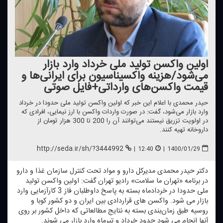
اولین واكسن تولید ملی خرداد وارد بازار
می‌شود/هزینه واكسیناسیون برای ایرانی‌ها و
قیمت واكسن‌های وارداتی+فایل صوتی
حیدر محمدی با اعلام این خبر كه اولین واكسن تولید ملی حدودا در خرداد
وارد بازار می‌شود، گفت: در صورت واردات واكسن با ارز نیمایی، افرادی كه
در اولویت تزریق نیستند می‌توانند آن را 200 تا 300 هزار تومان از
داروخانه تهیه كنند.
http://seda.ir/sh/?3444992
|
12:40
|
1400/01/29
دكتر حیدر محمدی مدیركل دارو و مواد تحت كنترل سازمان غذا و دارو
در برنامه «تهران ما سلامت» رادیو تهران گفت: اولین واكسن تولید
ملی حدودا در خردادماه بسته به پاسخ داوطلبان فاز 3 كارآزمایی وارد
بازار می شود. واكسن های قراردادی بین ایران و دو كشور كوبا و
روسیه طبق زمان‌بندی بسته به نتایج مطالعاتی كه داخل كشور بر روی
آنها انجام می شود حدود خرداد و تیرماه وارد بازار می شوند.