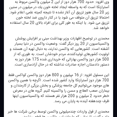
وی افزود: حدود 700 هزار دوز از این 2 میلیون واكسن مربوط به
آسترازنكا است كه به واسطه ایجاد لخته خون یك در میلیون در سنین
زیر 20 سال هنوز تزریق آن آغاز نشده تا نتیجه كمیته علمی اعلام شود.
احتمالا تزریق آن متوقف می ‌شود یا در كنار داروی ضد لخته خون
تزریق می شود. یا اینكه به طور كلی برای افراد بالای 20 سال استفاده
خواهد شد.
محمدی در توضیح اظهارات وزیر بهداشت مبنی بر افزایش پوشش
واكسیناسیون از 20 روز دیگر گفت: وضعیت واكسن در دنیا بسیار
آشفته است. كشورهایی كه واكسن ندارند، به دنبال تهیه آن هستند و
اولویت كشورهای تولیدكننده، مردم خودشان است. به طوری كه از
500 هزار دوز واكسن بهاراتی كه خریداری شده 175 هزار دوز به
دستور دادستان اجازه صادرات نداشته كه در حال آزادسازی است.
این مسئول افزود: از 16 میلیون و 800 هزار دوز واكسن كواكس فقط
700 هزار دوز آسترازنكا وارد كشور شده است. اگرچه با همین واكسن
های موجود می‌توانیم كل جامعه پزشكی و بخش بزرگی از كارمندان و
بیماران صعب العلاج و مسن را واكسینه كنیم. گروه های در معرض
خطر حدود 2 میلیون و 200 هزار نفر هستند كه واكسیناسیون اینها
ظرف چندهفته آینده به پایان می رسد.
محمدی از قول واردات چندمیلیونی واكسن توسط برخی شركت ها خبر
داد و گفت: تا زمانی كه واردات این واكسن ها قطعی نشود،