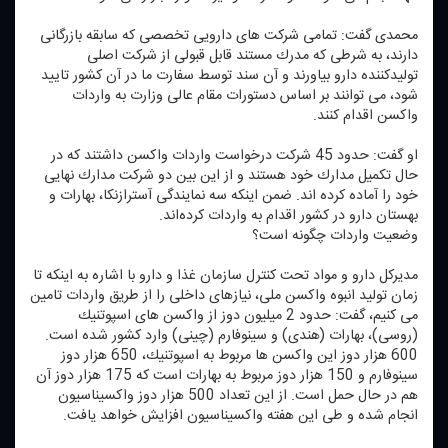
محمدی گفت: تمامی شركت های دارویی تخصصی كه سابقه بازرگانی
دارند، به شرطی كه مدرك مستند قابل قبولی از شركت اصلی
تولیدكننده دارو بیاورند و آن سند توسط سفارت ما در آن كشور تایید
شود، می توانند بر اساس دستورات مقام عالی وزارت به واردات
واكسن اقدام كنند.
او گفت: حدود 45 شركت درخواست واردات واكسن داشتند كه در
حال تكمیل مدارك خود هستند و از این بین دو شركت مدارك نهایی
خود را آماده كرده اند. ضمن اینكه سه نمایندگی آسترازنكا، بهارات و
بهستان دارو در كشور اقدام به واردات كرده‌اند.
وضعیت واردات چگونه است؟
مدیركل دارو و مواد تحت كنترل سازمان غذا و دارو با اشاره به اینكه تا
زمان تولید انبوه واكسن ملی، نیازهای داخلی را از طریق واردات تامین
می كنیم، گفت: حدود 2 میلیون دوز از واكسن های اسپوتنیك
(روسی)، بهارات (هندی) و سینوفارم (چینی) وارد كشور شده است.
600 هزار دوز این واكسن ها مربوط به اسپوتنیك، 650 هزار دوز
سینوفارم و 150 هزار دوز مربوط به بهارات است كه 175 هزار دوز آن
هم در حال حمل است. از این تعداد 500 هزار دوز واكسیناسیون
انجام شده و طی این هفته واكسیناسیون افزایش خواهد یافت.