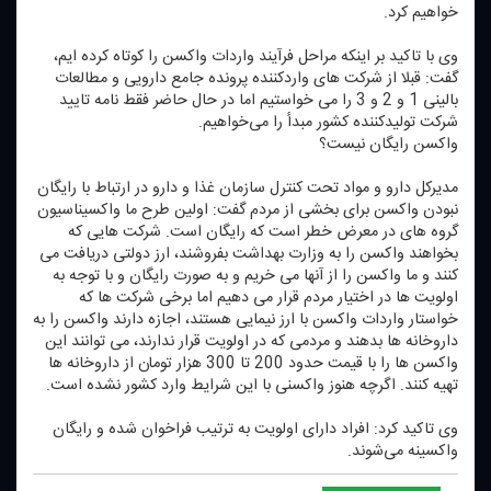
خواهیم كرد.
وی با تاكید بر اینكه مراحل فرآیند واردات واكسن را كوتاه كرده ایم،
گفت: قبلا از شركت های واردكننده پرونده جامع دارویی و مطالعات
بالینی 1 و 2 و 3 را می خواستیم اما در حال حاضر فقط نامه تایید
شركت تولیدكننده كشور مبدأ را می‌خواهیم.
واكسن رایگان نیست؟
مدیركل دارو و مواد تحت كنترل سازمان غذا و دارو در ارتباط با رایگان
نبودن واكسن برای بخشی از مردم گفت: اولین طرح ما واكسیناسیون
گروه های در معرض خطر است كه رایگان است. شركت هایی كه
بخواهند واكسن را به وزارت بهداشت بفروشند، ارز دولتی دریافت می
كنند و ما واكسن را از آنها می ‌خریم و به صورت رایگان و با توجه به
اولویت ها در اختیار مردم قرار می ‌دهیم اما برخی شركت ها كه
خواستار واردات واكسن با ارز نیمایی هستند، اجازه دارند واكسن را به
داروخانه ها بدهند و مردمی كه در اولویت قرار ندارند، می توانند این
واكسن ها را با قیمت حدود 200 تا 300 هزار تومان از داروخانه ها
تهیه كنند. اگرچه هنوز واكسنی با این شرایط وارد كشور نشده است.
وی تاكید كرد: افراد دارای اولویت به ترتیب فراخوان شده و رایگان
واكسینه می‌شوند.