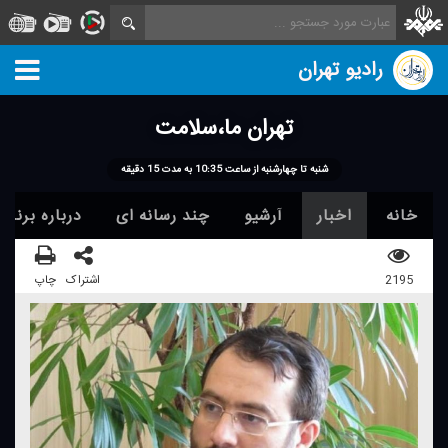
رادیو تهران
تهران ما،سلامت
شنبه تا چهارشنبه از ساعت 10:35 به مدت 15 دقیقه
خانه
اخبار
آرشیو
چند رسانه ای
درباره برنامه
2195
اشتراک
چاپ