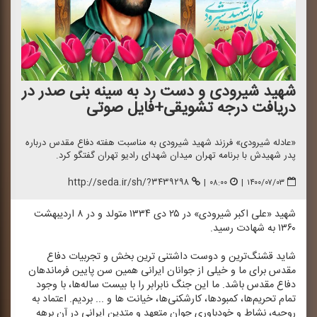
شهید شیرودی و دست رد به سینه بنی صدر در
دریافت درجه تشویقی+فایل صوتی
«عادله شیرودی» فرزند شهید شیرودی به مناسبت هفته دفاع مقدس درباره
پدر شهیدش با برنامه تهران میدان شهدای رادیو تهران گفتگو كرد.
http://seda.ir/sh/?۳۴۳۹۲۹۸
|
۰۸:۰۰
|
۱۴۰۰/۰۷/۰۳
شهید «علی اكبر شیرودی» در ۲۵ دی ۱۳۳۴ متولد و در ۸ اردیبهشت
۱۳۶۰ به شهادت رسید.
شاید قشنگ‌ترین و دوست داشتنی‌ ترین بخش و تجربیات دفاع
مقدس برای ما و خیلی از جوانان ایرانی همین سن پایین فرماندهان
دفاع مقدس باشد. ما این جنگ نابرابر را با بیست ساله‌ها، با وجود
تمام تحریم‌ها، كمبودها، كارشكنی‌ها، خیانت ها و ... بردیم. اعتماد به
روحیه، نشاط و خودباوری جوان متعهد و متدین ایرانی در آن برهه