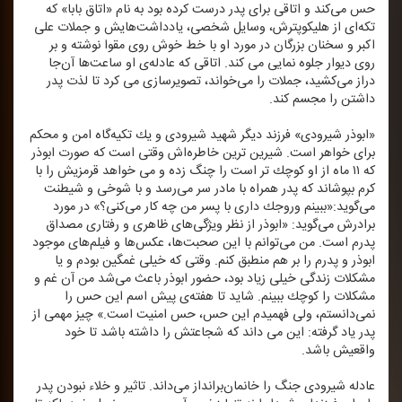
حس می‌‌كند و اتاقی برای پدر درست كرده بود به نام «اتاق بابا» كه
تكه‌ای از هلیكوپترش، وسایل شخصی، یادداشت‌هایش و جملات علی‌
اكبر و سخنان بزرگان در مورد او با خط خوش روی مقوا نوشته و بر
روی دیوار جلوه نمایی می‌ كند. اتاقی كه عادله‌ی او ساعت‌ها آن‌جا
دراز می‌كشید، جملات را می‌خواند، تصویرسازی می‌ كرد تا لذت پدر
داشتن را مجسم كند.
«ابوذر شیرودی» فرزند دیگر شهید شیرودی و یك تكیه‌گاه امن و محكم
برای خواهر است. شیرین‌ ترین خاطره‌اش وقتی است كه صورت ابوذر
كه ۱۱ ماه از او كوچك‌ تر است را چنگ زده و می خواهد قرمزیش را با
كرم بپوشاند كه پدر همراه با مادر سر می‌‌رسد و با شوخی و شیطنت
می‌گوید:«ببینم وروجك داری با پسر من چه كار می‌كنی؟» در مورد
برادرش می‌گوید: «ابوذر از نظر ویژگی‌های ظاهری و رفتاری مصداق
پدرم است. من می‌توانم با این صحبت‌ها، عكس‌ها و فیلم‌های موجود
ابوذر و پدرم را بر هم منطبق كنم. وقتی كه خیلی غمگین بودم و یا
مشكلات زندگی خیلی زیاد بود، حضور ابوذر باعث می‌شد من آن غم و
مشكلات را كوچك ببینم. شاید تا هفته‌ی پیش اسم این حس را
نمی‌‌دانستم، ولی فهمیدم این حس، حس امنیت است.» چیز مهمی از
پدر یاد گرفته: این می‌ داند كه شجاعتش را داشته باشد تا خود
واقعیش باشد.
عادله شیرودی جنگ را خانمان‌برانداز می‌داند. تاثیر و خلاء نبودن پدر