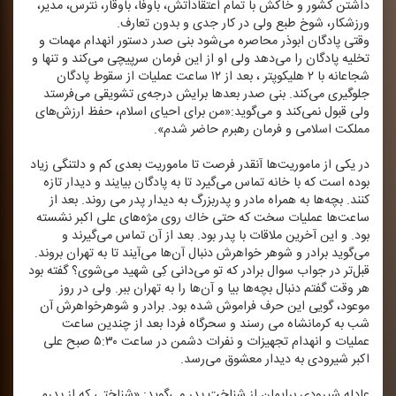
داشتن كشور و خاكش با تمام اعتقاداتش، باوفا، باوقار، نترس، مدیر،
ورزشكار، شوخ طبع ولی در كار جدی و بدون تعارف.
وقتی پادگان ابوذر محاصره می‌شود بنی صدر دستور انهدام مهمات و
تخلیه پادگان را می‌دهد ولی او از این فرمان سرپیچی می‌كند و تنها و
شجاعانه با ۲ هلیكوپتر ، بعد از ۱۲ ساعت عملیات از سقوط پادگان
جلوگیری می‌‌كند. بنی صدر بعدها برایش درجه‌ی تشویقی می‌فرستد
ولی قبول نمی‌‌كند و می‌‌گوید:«من برای احیای اسلام، حفظ ارزش‌های
مملكت اسلامی و فرمان رهبرم حاضر شدم».
در یكی از ماموریت‌ها آنقدر فرصت تا ماموریت بعدی كم و دلتنگی زیاد
بوده است كه با خانه تماس می‌گیرد تا به پادگان بیایند و دیدار تازه
كنند. بچه‌ها به همراه مادر و پدربزرگ به دیدار پدر می‌ روند. بعد از
ساعت‌ها عملیات سخت كه حتی خاك روی مژه‌های علی‌ اكبر نشسته
بود. و این آخرین ملاقات با پدر بود. بعد از آن تماس می‌‌گیرند و
می‌گوید برادر و شوهر خواهرش دنبال آن‌ها می‌آیند تا به تهران بروند.
قبل‌تر در جواب سوال برادر كه تو می‌دانی كِی شهید می‌شوی؟ گفته بود
هر وقت گفتم دنبال بچه‌ها بیا و آن‌ها را به تهران ببر. ولی در روز
موعود، گویی این حرف فراموش شده بود. برادر و شوهرخواهرش آن
شب به كرمانشاه می‌‌ ‌رسند و سحرگاه فردا بعد از چندین ساعت
عملیات و انهدام تجهیزات و نفرات دشمن در ساعت ۵:۳۰ صبح علی
اكبر شیرودی به دیدار معشوق می‌‌رسد.
عادله شیرودی برایمان از شناخت پدر می‌گوید: «شناختی كه از پدرم