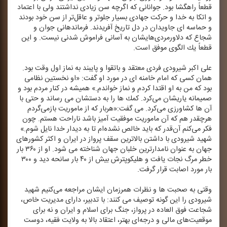
قطعاً راهگشا بود. جوانانی كه اگرچه سن زیادی نداشتند ولی با اعتماد
و اتكا به خدا و حركت جهادی بسیار جلوتر و عاقل‌تر از سن خود بودند
و حماسه ‌ای جاویدان در دل تاریخ آفریدند. فرماندهانی جوان و
شجاع كه دلاورمردی‌هایشان به آسانی فراموش شدنی نیست. و این
قطعاً یك الگوی موفق است.
علی اكبر شیرودی فردی معتقد و باتقوا و پایبند به نماز اول وقت بود.
همان كسی كه امام خامنه‌ ای در مورد او گفت: «او نخستین نظامی
بود كه من به او اقتدا كردم و نماز خواندم.» همیشه در كنار مردم بود و
صمیمانه یاریشان می‌كرد. كمك‌ ها را به دستشان می‌ رساند و حتی با
آن‌‌ ها كشاورزی می‌كرد. می‌ گفت:«هربار كه از ماموریت بازمی‌گردم
هرچقدر هم كه آن ماموریت موفقیت آمیز باشد ناراحت هستم. چون
فكر می‌كنم آن‌قدر كه باید خالص نشده‌ام تا به دیدار خدا نایل شوم.»
شهید شیرودی با داشتن بالاترین سقف پرواز در ایران و اكثر كشورهای
جهان به عنوان نامدارترین خلبان جهان شناخته می‌ شود. او از ۳۶۰ بار
خطر مرگ نجات یافت و هلیكوپترش بیش از ۴۰ بار سانحه دید و ۳۰۰
بار مورد اصابت قرار گرفت.
وقتی به صحبت‌ ها و نظرات همرزمان ایشان مراجعه می‌كنیم شهید
شیرودی را این گونه توصیف می‌ كنند: با تدبیر، دارای مدیریت خاص،
شجاعت فوق العاده در پرواز، جنگ برای اسلام و ایران و نه برای
موقعیت‌های مالی و درجه‌ای بهتر، اعتقاد بالا به ولایت فقیه، دوست