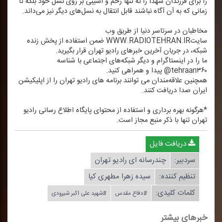
را برای فرزندان شهدا را نه تنها زخم و آسیبی بر روی نسل خود بلكه تا
زمانی كه به آن آگاه نباشند قابل انتقال به نسل‌های دیگر نیز می‌داند.
مخاطبان در سرتاسر دنیا از طریق وب
سایتWWW.RADIOTEHRAN.IR ضمن استفاده از پخش زنده
شبكه، در جریان آخرین خبرهای رادیو تهران قرار بگیرید.
ما را در اینستاگرام و دیگر شبكه‌های اجتماعی با شناسه
tehraan۳۶۰@ پیدا و همراهی كنید.
همچنین علاقه‌مندان می توانند برنامه های رادیو تهران را از اپلیكیشن
ایران صدا دریافت كنند.
*هرگونه بهره برداری و استفاده از محتوای پایگاه اطلاع رسانی رادیو
تهران تنها با ذكر منبع مجاز است.
دریافت فایل
سردبیر:
چندرسانه ای رادیو تهران
تنظیم كننده:
سیده زهرا مطهری كیا
کلمات کلیدی:
#دفاع مقدس
#شهید علی اكبر شیرودی
خبرهای بیشتر