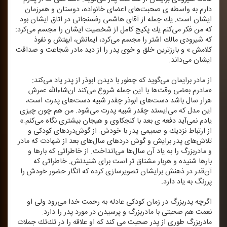
دارم به واسطه‌ ی صحبت‌های اعضای خانواده، دوستان و همرزمان
ایشان است. یك جمله از آقای هاشمی رفسنجانی در اتاق ایشان بود
كه من فكر می‌كنم یك پكیج كامل از شخصیت ایشان را مجسم می‌كرد:
كه شیرودی مالك اشتر را مجسم می‌كرد، ایمانش، ابهتش و نفوذ
كلامش.» و بارزترین خلق و خوی پدر را از دید مادر شجاعت و صداقت
ایشان می‌داند.
از مادر برایمان می‌گوید كه چطور با دیدن ابوذر از پدر یاد می‌كند:
«مادرم بعضی وقت‌ها با این جمله شروع می‌كند ان‌شاءالله عمرش
هزار سال باشد دست‌های ابوذر چقدر شبیه دست‌های پدرت است،
این مدل كه می‌ایستد چقدر شبیه پدرت می‌شود. من هم چون چیزی
یادم نمی‌آید دفعه‌‌‌ ی بعد با كنجكاوی و هیجان بیشتری نگاه می‌كنم.»
از ارتباط نزدیك و صمیمی پدر با خودش. از گوش‌‌دردهای كودكی و
تلاش‌های پدر برایش و گوش دردهای سال‌های بعد از شهادت كه مادر
و مادربزرگ را به یاد آن سال‌ها می‌انداخت. از خاطراتی كه بارها و
بارها شنیده و هربار مشتاق تر است برای شنیدنش. خاطراتی كه
آن‌قدر در ذهنش برایشان تصویرسازی كرده كه انگار حضور خودش را
پررنگ به یاد دارد.
اگرچه پدربزرگ در زمان كودكی عادله به رحمت خدا می‌‌رود ولی او
نعمت هم صحبتی با مادربزرگ و پرسیدن در مورد پدر را دارد.
مادربزرگ طوری از پدر صحبت می‌ كند كه او علاقه را در تك‌‌تك جملات