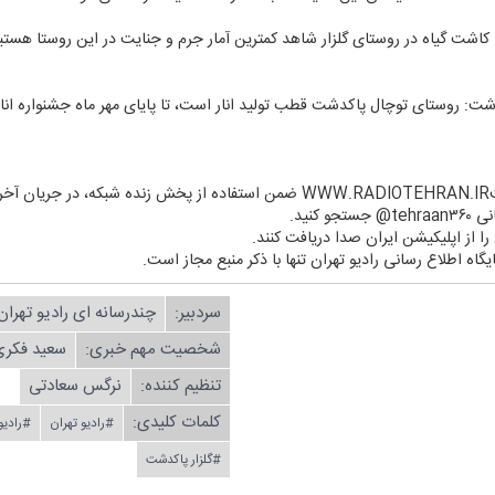
كاشت گیاه در روستای گلزار شاهد كمترین آمار جرم و جنایت در این روستا هستیم.
 روستای توچال پاكدشت قطب تولید انار است، تا پایای مهر ماه جشنواره انار د
د.
كنید.
ن را از اپلیكیشن ایران صدا دریافت كنند.
یگاه اطلاع رسانی رادیو تهران تنها با ذكر منبع مجاز است.
سردبیر:
چندرسانه ای رادیو تهران
شخصیت مهم خبری:
سعید فكری
تنظیم كننده:
نرگس سعادتی
کلمات کلیدی:
#رادیو تهران
#رادیو
#گلزار پاكدشت