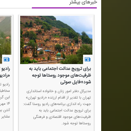
خبرهای بیشتر
وستاهای
برای ترویج عدالت اجتماعی باید به
رادیو 
 بحران‌ها انجام
ظرفیت‌های موجود روستاها توجه
«رادی
شود+فایل صوتی
رادیو 
مخاطبا
امشهر در گفتگو
مدیركل دفتر امور زنان و خانواده استانداری
ن كرد: ایجاد
تهران با تقدیر از اقدام ارزنده «رادیو تهران»
۱۴ مه
شهر و اقدامات
جهت راه اندازی برنامه‌های رادیو روستا گفت:
آنتن بب
مشهر انجام شده
برای ترویج عدالت اجتماعی باید به
عشایر 
ین خطه از استان
ظرفیت‌های موجود اقتصادی و فرهنگی
روستاها توجه شود.