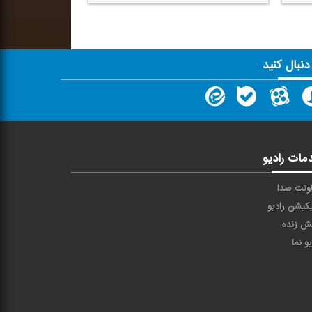
 دنبال کنید
مات رادیو
ونت صدا
یکیشن رادیو
ش زنده
یو نما