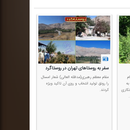
سفر به روستاهای تهران در روستاگرد
ام
مقام معظم رهبری(مدظله العالی) شعار امسال
به
را رونق تولید انتخاب و روی آن تاكید ویژه
كاری
كردند.