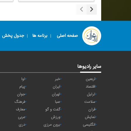
صفحه اصلی
برنامه ها
جدول پخش
سایر رادیوها
اربعین
خبر
آوا
اقتصاد
ايران
پیام
ترتیل
تهران
جوان
سلامت
صبا
فرهنگ
قرآن
گفت و گو
معارف
نمایش
ورزش
عربی
انگلیسی
برون مرزی
دری