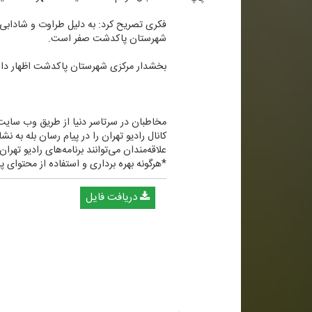
فكری تصریح كرد: به دلیل طراوت و شادابی 
شهرستان پاكدشت صفر است.
بخشدار مركزی شهرستان پاكدشت اظهار داشت:
مخاطبان در سرتاسر دنیا از طریق وب سایتWWW.RADIOTEHRAN.IR ضمن استفاده از پخش زنده شبكه، در جریان آخرین خبرهای رادیو تهران قرار بگیری
كانال رادیو تهران را در پیام رسان بله به نشانی tehraan۳۶۰@ جستجو 
علاقه‌مندان می‌توانند برنامه‌های رادیو تهرا
*هرگونه بهره برداری و استفاده از محتوای پا
دریافت فایل