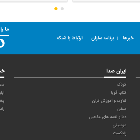
ما را
خبرها
برنامه سازان
ارتباط با شبکه
ایران صدا
خد
کودک
معا
کتاب گویا
اپل
تلاوت و آموزش قرآن
پخ
سخن
راد
دعا و نغمه های مذهبی
موسیقی
پادکست