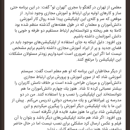
معلمی از تهران در گفتگو با مجری "تهران تو" گفت: در این برنامه حتی
ساز و كارهای اولیه برای ارتباط و آموزش مجازی وجود ندارد. از
موقعی كه سر و كله‌ی این اپلیكیشن پیدا شده روال كار آموزشی
دانش‌آموزان و معلمان كه در طول هفته‌های گذشته منظم شده بود
كاملا به هم ریخته و نتوانسته‌ایم ارتباط مستقیم دو طرفه و خوبی با
دانش آموزانمان داشته باشیم.
وی افزود: دلیل اینكه به جای استفاده از اپلیكیشن‌های موجود باید در
فضای جدید و پر از ایراد آموزش مجازی داشته باشیم برایم مشخص
نیست اما اگر این امر ضروری است امیدواریم زودتر مسئولان مشكلات
این اپلیكیشن را مرتفع كنند.
از دیگر مخاطبان این برنامه كه او هم معلم است گفت: سیستم
آموزشی شاد كه از سوی آموزش و پرورش برای ارتباط مجازی
دانش‌آموزان و مربیان طراحی شده است بر خلاف نامش كاربران را
بیشتر عصبانی كرده تا شاد. هنوز یك چهارم دانش‌آموزان ما هم
نتوانسته‌اند این اپلیكیشن را نصب و یا استفاده كنند. من در دو
مدرسه ی غیرانتفاعی و یك مدرسه‌ی دولتی تدریس می‌كنم . پیش از
این ما با یك اپلیكیشن دیگر آموزش را پیگیری میكردیم و این
اپلیكیشن شاد برای ما هنوز مفید فایده قرار نگرفته است.
وی افزود: اگر شاد هم مانند اپلیكیشن‌های دیگر باشد و بتوان با آن
فیلم و عكس ارسال كرد مشكلی برای نصب نیست اما در حال حاضر
برنامه‌ی شاد هنوز برای این مساله كارایی ندارد.