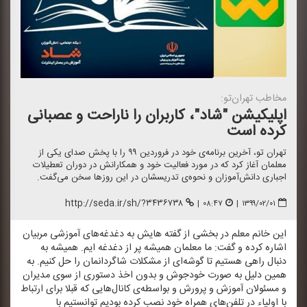
مخاطب تهران‌تو:
اپلیكیشن "شاد"، كاربران را ناراحت و عصبانی
كرده است
تهران تو، آخرین برنامه‌ی خود در فروردین ۹۹ را با پخش صدای یكی از
معلمان آغاز كرد كه در مورد فعالیت خود و همكارانش در دوران تعطیلات
اجباری دانش‌آموزان و نحوه‌ی تدریسشان در این روزها سخن می‌گفت.
http://seda.ir/sh/?۳۴۳۶۷۳۸
|
۰۸:۴۷
|
۱۳۹۹/۰۲/۰۱
این خانم معلم در بخشی از گفته هایش به دغدغه‌های آموزشی مربیان
اشاره كرده و گفت: ما معلمان همیشه پر از دغدغه ایم. همیشه به
دنبال راهی هستیم تا گوشه‌ای از مشكلات شاگردانمان را حل كنیم. به
همین دلیل به صورت خودجوش و بدون اخذ دستوری از سوی مدیران
و مسئولان آموزش و پرورش و بواسطه‌ی كانال‌هایی كه قبلا برای ارتباط
با اولیاء در تلفن‌های همراه خود نصب كرده بودیم توانستیم با