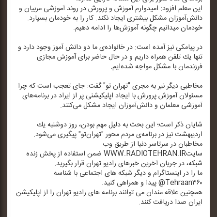
این معلم افزود: امیدوارم آموزش و پرورش در روند آموزشی مربیان و
دانش‌آموزان مشكل بیشتری ایجاد نكند. كار را به خودمان بسپارد.
خودمان میدانیم چگونه آموزش‌ها را ادامه دهیم.
در پیامكی نیز آمده است: در خانواده‌ی ما دو دانش آموز وجود دارد و
تنها یك تلفن همراه داریم و در حال حاضر برای آموزش مجازی
فرزندمان با مشكل مواجه شده‌ایم.
مخاطبی دیگر نیر به مجری "تهران تو" گفت: جای تعجب است كه چرا
مسئولان آموزش پرورش با ایجاد اپلیكیشنی پر از ایراد در برنامه‌های
آموزشی معلمان و دانش‌آموزان ایجاد مشكل می‌كنند.
شایان ذكر است؛ این بحث به دلیل مهم بودن، روز دوشنبه یك
اردیبهشت نیز در برنامه‌ی مردم محور "تهران‌تو" پیگیری می‌شود.
مخاطبان در سرتاسر دنیا از طریق وب
سایتWWW.RADIOTEHRAN.IR ضمن استفاده از پخش زنده
شبكه، در جریان آخرین خبرهای رادیو تهران قرار بگیرید.
ما را در اینستاگرام و دیگر شبكه های اجتماعی با شناسه
Tehraan۳۶۰@ پیدا و همراهی كنید.
همچنین علاقه مندان می توانند برنامه های رادیو تهران را از اپلیكیشن
ایران صدا دریافت كنند.