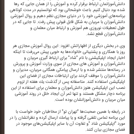
دانش‌آموزانمان ارتباط برقرار كرده و آموزش را از همان جایی كه رها
شده بود دنبال كنیم. باعث خوشحالی بود كه توانستیم در مدت كوتاهی
برنامه‌های آموزشی خود را در دنیای مجازی نظم دهیم و روال آموزشی
دانش‌آموزان با مربیان به شكل قابل قبولی پیش رفت. تا جایی كه در
طول تعطیلات نوروزی هم آموزش و ارتباط میان معلمان و
دانش‌آموزان قطع نشد.
وی در بخش دیگری از اظهاراتش افزود: این روال آموزش مجازی هر
روز با همكاری و پشتیبانی خانواده‌ها به خوبی پیش می‌رفت تا اینكه
اخبار ایجاد اپلیكیشنی با نام "شاد" برای ارتباط گیری مربیان و
دانش‌آموزان و آموزش های مجازی از سوی وزارت آموزش و پرورش
در رسانه‌ها منتشر شده و با ارسال پیامكی همگانی مربیان، مدیران و
دانش‌آموزان را موظف كردند برای ارتباطات مجازی از فضای این
اپلیكیشن استفاده كنند. متاسفانه پس از گذشت یك هفته از لزوم
نصب این اپلیكیشن هنوز دانش‌آموزان و معلمان برای استفاده از این
برنامه دچار مشكل هستند و تنها ثمر آن ایجاد خلل در روند آموزشی
میان مربیان و دانش‌آموزانشان بوده است.
در رابطه با همین صحبت‌ها "تهران تو" از مخاطبان خود خواست با
این برنامه تماس تلفنی گرفته و یا پیامك ارسال كرده و نظراتشان را در
مورد "اپلیكیشن شاد "و تفاوت آن با سایر اپلیكیشن‌های موجود در
فضای مجازی بیان كنند.