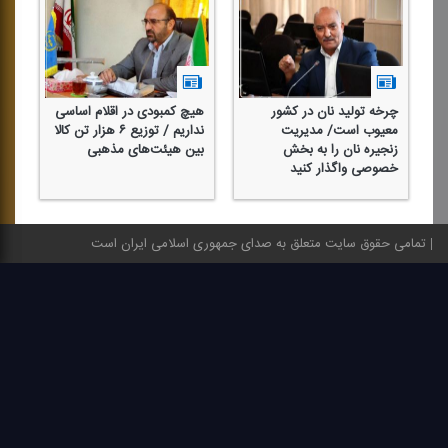
چرخه تولید نان در كشور
هیچ كمبودی در اقلام اساسی
معیوب است/ مدیریت
نداریم / توزیع ۶ هزار تن كالا
زنجیره نان را به بخش
بین هیئت‌های مذهبی
خصوصی واگذار كنید
تمامی حقوق سایت متعلق به صدای جمهوری اسلامی ایران است