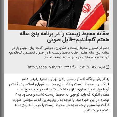
حقابه محیط زیست را در برنامه پنج ساله
هفتم گنجاندیم+فایل صوتی
عضو فراكسیون محیط زیست و كشاورزی مجلس گفت: برای اولین بار در
برنامه پنج ساله هفتم، حقابه محیط زیست را در جدول تخصیص گنجاندیم؛
این اقدام قدم مثبتی در حوز محیط زیست است.
http://seda.ir/sh/?۴۹۴۲۷۸۸
|
۰۹:۲۲
|
۱۴۰۲/۰۷/۰۹
به گزارش پایگاه اطلاع رسانی رادیو تهران، سمیه رفیعی عضو
فراكسیون محیط زیست و كشاورزی مجلس شورای اسلامی در گفت و
گو با «پارك پردیسان» اظهار داشت: متاسفانه در لایحه پنج ساله
هفتم، آنگونه كه باید توجهی به محیط زیست نشده و محدود به ۳
تبصره در این حوزه بود. با توجه به رایزنی‌هایی كه در مجلس صورت
گرفت توانستیم توجه به بخش محیط زیست را در برنامه پنج ساله
هفتم تقویت كنیم.