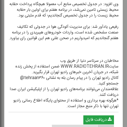
وی افزود: در جدول تخصیص منابع آب معمولا هیچگاه پرداخت حقابه
محیط زیستی تامین نمی‌شد، در برنامه هفتم برای اولین بار حقابه
محیط زیست را در جدول تخصیص گنجاندیم؛ كه قدم مثبتی بود.
رفیعی یادآور شد: برای مدیریت آلودگی هوا در جدولی كه تكالیف
صنعت مشخص شده است، واردات خودروهای هیبریدی را در برنامه
هفتم گنجاندیم كه امیدواریم در صحن علنی هم این قوانین رای بیاورد.
مخاطبان در سرتاسر دنیا از طریق وب
سایتWWW.RADIOTEHRAN.IR ضمن استفاده از پخش زنده
شبكه، در جریان آخرین خبرهای رادیو تهران قرار بگیرید.
كانال رادیو تهران را در پیام رسان بله به نشانی tehraan۳۶۰@
جستجو كنید.
علاقه‌مندان می‌توانند برنامه‌های رادیو تهران را از اپلیكیشن ایران صدا
دریافت كنند.
*هرگونه بهره برداری و استفاده از محتوای پایگاه اطلاع رسانی رادیو
تهران تنها با ذكر منبع مجاز است.
دریافت فایل