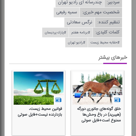
سردبیر:
چندرسانه ای رادیو تهران
شخصیت مهم خبری:
سمیه رفیعی
تنظیم كننده:
نرگس سعادتی
کلمات کلیدی:
#برنامه هفتم
#پارك پردیسان
#حقابه محیط زیست
#رادیو تهران
خبرهای بیشتر
خلق گونه‌های جانوری دورگه
قوانین محیط زیست،
(هیبرید) در باغ وحش‌ها
بازدارنده نیست+فایل صوتی
ممنوع است+فایل صوتی