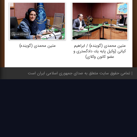
متین محمدی (گوینده) / ابراهیم
متین محمدی (گوینده)
كیانی (وكیل پایه یك دادگستری و
عضو كانون وكلای)
تمامی حقوق سایت متعلق به صدای جمهوری اسلامی ایران است