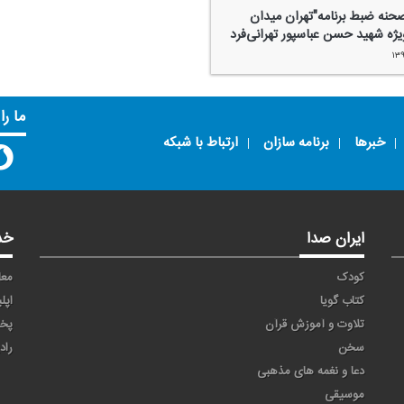
نه ضبط برنامه"تهران میدان
ژه شهید حسن عباسپور تهرانی‌فرد
۱۳
ما را
خبرها
برنامه سازان
ارتباط با شبکه
ایران صدا
خد
کودک
معا
کتاب گویا
اپل
تلاوت و آموزش قرآن
پخ
سخن
راد
دعا و نغمه های مذهبی
موسیقی