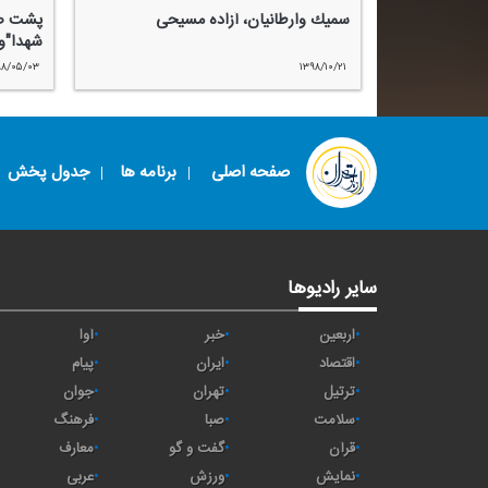
سمیك وارطانیان، آزاده مسیحی
پشت صح
شهدا"وی
۹۸/۰۵/۰۳
۱۳۹۸/۱۰/۲۱
صفحه اصلی
برنامه ها
جدول پخش
سایر رادیوها
اربعین
خبر
آوا
اقتصاد
ايران
پیام
ترتیل
تهران
جوان
سلامت
صبا
فرهنگ
قرآن
گفت و گو
معارف
نمایش
ورزش
عربی