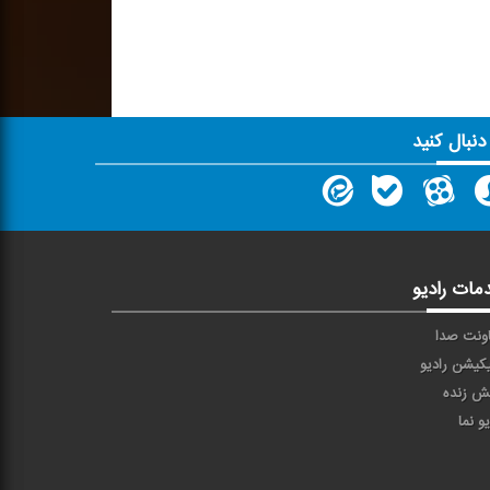
 دنبال کنید
مات رادیو
ونت صدا
یکیشن رادیو
ش زنده
یو نما