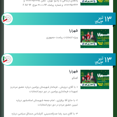
راه‌های ارتباطی با رادیو تهران: تلفن ۰۲۱۲۲۶۵۲۴۶۵ و
۰۲۱۲۲۶۵۲۴۶۶ و شماره پیامك ۳۰۰۰۰۹۴ موج: F.M ۹۴
۱۳
تیر
۱۴۰۳
شهرآرا
ویژه انتخابات ریاست جمهوری
۱۳
تیر
۱۴۰۳
شهرآرا
گفتگو
۱- با آقای درویش ، فرماندار شهرستان ورامین درباره حضور مردم و
تمهیدات فرمانداری ورامین در دور دوم انتخابات
۲- با حاج آقا برقراری ، امام جمعه شهرستان اسلامشهر درباره
تبیین حضور مردم در دور دوم انتخابات
۳- با آقای سید رضا صدرالحسینی، كارشناس مسائل سیاسی درباره