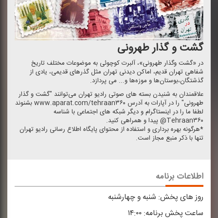
گشت و گذار طهرونی
در «گشت‌ وگذار طهرونی»، آلبرت كوچوئی به موضوعات مختلف تاریخ
شفاهی تهران قدیم، اماكن دیدنی تهران مثل گذرهای قدیمی، یادی از
گذشتگان،بوستان‌ها و موزه‌ها و... می پردازد.
علاقمندان به شنیدن بسته های صوتی رادیو تهران می‌توانند "گشت و گذار
طهرونی" را در آپارات به آدرس www.aparat.com/tehraan۳۶۰ بشنوند
لطفا ما را در اینستاگرام و دیگر شبكه های اجتماعی با شناسه
Tehraan۳۶۰@ پیدا و همراهی كنید.
*هرگونه بهره برداری و استفاده از محتوای پایگاه اطلاع رسانی رادیو تهران
تنها با ذكر منبع مجاز است.
اطلاعات برنامه
روز های پخش:
شنبه و چهارشنبه
ساعت پخش برنامه:
۱۴:۰۰