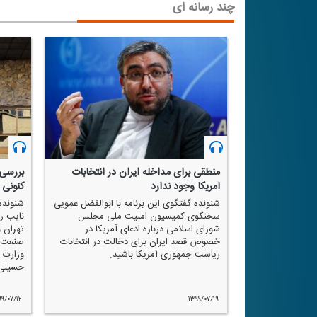
چند رسانه ای
ات آمریكا
منطقی برای مداخله ایران در انتخابات
بررسی 
آمریكا وجود ندارد
كنونی
ا زهیر اصفهانی
و حسن عابدینی
شنونده گفتگوی این برنامه با ابوالفضل عمویی
شنونده 
رگزاری انتخابات
سخنگوی كمیسیون امنیت ملی مجلس
نایب ر
شورای اسلامی درباره ادعای آمریكا در
تهران 
خصوص قصد ایران برای دخالت در انتخابات
صنعت و 
ریاست جمهوری آمریكا باشید.
وزارت 
حسینی ب
۹۹/۰۷/۱۲
۱۳۹۹/۰۷/۱۹