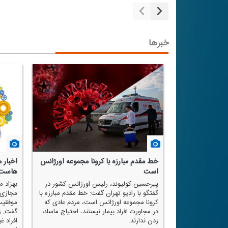
خبرها
ت...
خط مقدم مبارزه با كرونا مجموعه اورژانس
اخبار 
است
هاست
اگیر وزارت
 رادیو تهران
پیرحسین كولیوند، رئیس اورژانس كشور در
بهزاد 
ا ذهن مردم را
گفتگو با رادیو تهران گفت: خط مقدم مبارزه با
مجازی و
باید به مردم
كرونا مجموعه اورژانس است، مردم عادی كه
موفقیت
در مجاورت افراد بیمار نیستند، احتیاج ماسك
گفت: ز
زدن ندارند.
افراد 