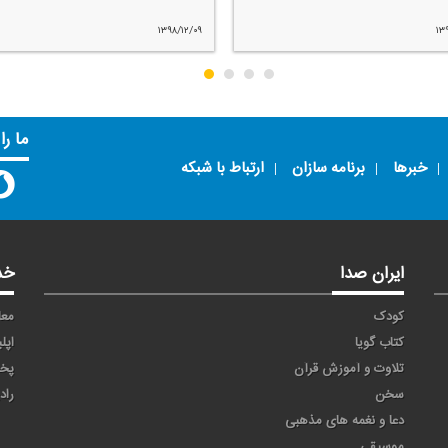
۱۳۹۸/۱۲/۰۹
۱۳
ما را
خبرها
برنامه سازان
ارتباط با شبکه
ایران صدا
خد
کودک
معا
کتاب گویا
اپل
تلاوت و آموزش قرآن
پخ
سخن
راد
دعا و نغمه های مذهبی
موسیقی