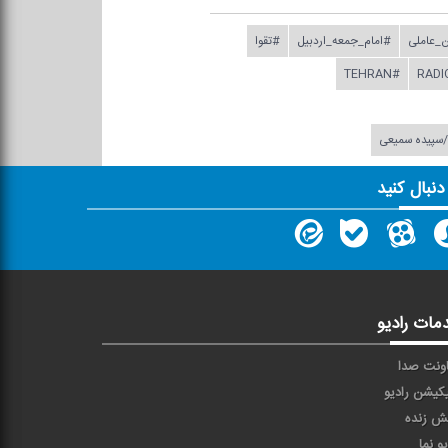
_عاملی
#امام_جمعه_اردبیل
#تقوا
#TEHRAN
ن/سپیده سمیعی
 دنبال کنید
مات رادیو
ونت صدا
یکیشن رادیو
ش زنده
یو نما