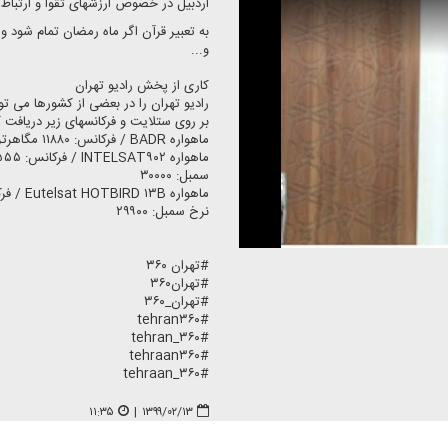
اردبیل در خصوص ارزشهای تقوا و ارتباط 
به تعبیر قرآن اگر ماه رمضان تمام شود و
و...
كاری از پخش رادیو تهران
رادیو تهران را در بعضی از كشورها می ت
بر روی ستلایت و فركانسهای زیر دریافت ك
ماهواره BADR / فركانس: ۱۱۸۸۰ مگاهرتز / پلاریزاسیون: افقی / نرخ سمبل: ۲۷۵۰۰
سمبل: ۳۰۰۰۰
نرخ سمبل: ۲۹۹۰۰
#تهران ۳۶۰
#تهران۳۶۰
#تهران_۳۶۰
#tehran۳۶۰
#tehran_۳۶۰
#tehraan۳۶۰
#tehraan_۳۶۰
۱۱:۳۵
|
۱۳۹۹/۰۲/۱۳