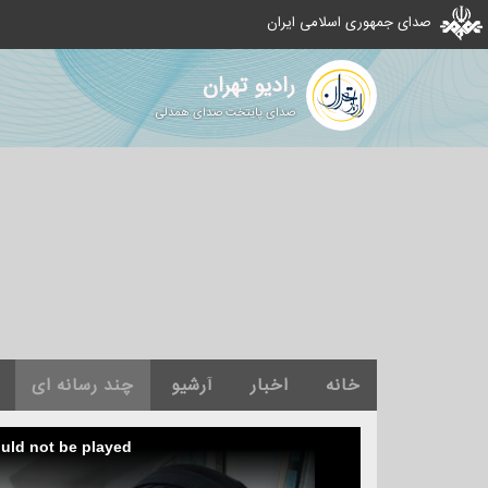
صدای جمهوری اسلامی ایران
رادیو تهران
صدای پایتخت صدای همدلی
خانه
اخبار
آرشیو
چند رسانه ای
ould not be played