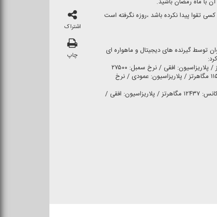
آن با ماه رمضان باشید.
 كسی تقوا پیدا نكرده باشد ،روزه نگرفته است
اشتراک
وان توسط گیرنده های دیجیتال و ماهواره ای
چاپ
رد:
ماهواره INTELSAT۹۰۲ / فركانس: ۱۱۵۵۵ مگاهرتز / پلاریزاسیون: عمودی / نرخ
ماهواره Eutelsat HOTBIRD ۱۳B / فركانس: ۱۲۴۳۷ مگاهرتز / پلاریزاسیون: افقی /