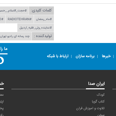
کلمات کلیدی:
#حجت_الاسلام__حسن
#ماه_رمضان
#RADIOTEHRAN
#RADIO
#نماینده_ولی_فقیه_اردبیل
تولیدکننده :
چند رسانه ای رادیو تهرا
ما را
خبرها
برنامه سازان
ارتباط با شبکه
ایران صدا
خد
کودک
معا
کتاب گویا
اپل
تلاوت و آموزش قرآن
پخ
سخن
راد