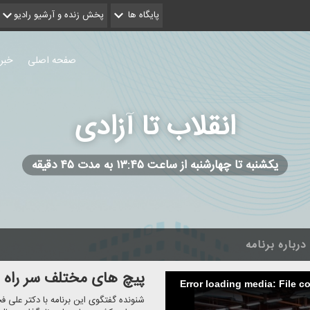
پایگاه ها
پخش زنده و آرشیو رادیو
صفحه اصلی
خبر
انقلاب تا آزادی
یكشنبه تا چهارشنبه از ساعت ۱۳:۴۵ به مدت ۴۵ دقیقه
درباره برنامه
پیچ های مختلف سر راه ب
Error loading media: File c
شنونده گفتگوی این برنامه با دكتر عل