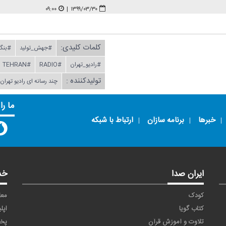
۰۹:۰۰
|
۱۳۹۹/۰۳/۳۰
کلمات کلیدی:
#جهش_تولید
#بنگ
#رادیو_تهران
#RADIO
#TEHRAN
تولیدکننده :
چند رسانه ای رادیو تهرا
ما را
خبرها
برنامه سازان
ارتباط با شبکه
ایران صدا
خد
کودک
معا
کتاب گویا
اپل
تلاوت و آموزش قرآن
پخ