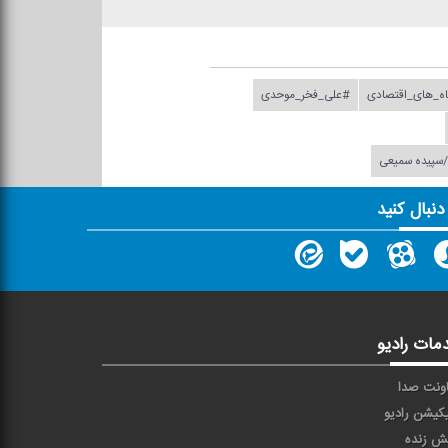
اه_های_اقتصادی
#علی_فخر_موحدی
ن/سپیده سمیعی
 دنبال کنید
مات رادیو
ونت صدا
یکیشن رادیو
ش زنده