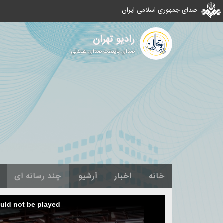
صدای جمهوری اسلامی ایران
رادیو تهران
صدای پایتخت صدای همدلی
خانه
اخبار
آرشیو
چند رسانه ای
ould not be played