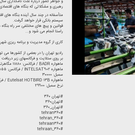
رهبری و مشكلاتی كه بنگاه های اقتصادی ب
متأسفانه در چند سال آینده بنگاه های اق
سیستم بانكی قرار خواهد گرفت.
قوانین و پیچ های مختلفی سر راه بنگاه
راستا انجام می شود و...
كاری از گروه مدیریت و برنامه ریزی شهر
رادیو تهران را در بعضی از كشورها می ت
بر روی ستلایت و فركانسهای زیر دریافت ك
ماهواره BADR / فركانس: ۱۱۸۸۰ مگاهرتز / پلاریزاسیون: افقی / نرخ سمبل: ۲۷۵۰۰
سمبل: ۳۰۰۰۰
نرخ سمبل: ۲۹۹۰۰
#تهران ۳۶۰
#تهران۳۶۰
#تهران_۳۶۰
#tehran۳۶۰
#tehran_۳۶۰
#tehraan۳۶۰
#tehraan_۳۶۰