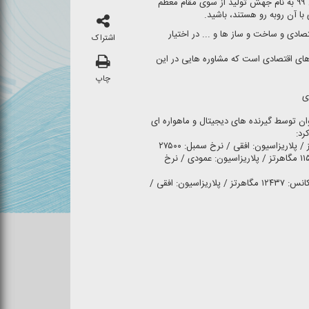
و جواهر كشور درباره علت نامگذاری سال ۹۹ به نام جهش تولید از سوی مقام معظم
ا آن روبه رو هستند، باشید.
تصادی و ساخت و ساز ها و ... در اختیار
اشتراک
 های اقتصادی است كه مشاوره هایی در این
چاپ
ی
وان توسط گیرنده های دیجیتال و ماهواره ای
رد:
ماهواره INTELSAT۹۰۲ / فركانس: ۱۱۵۵۵ مگاهرتز / پلاریزاسیون: عمودی / نرخ
ماهواره Eutelsat HOTBIRD ۱۳B / فركانس: ۱۲۴۳۷ مگاهرتز / پلاریزاسیون: افقی /