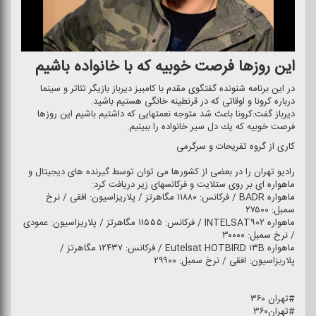
این روزها فرصت خوبیه كه با خانواده باشیم
در این برنامه شنونده گفتگوی مقدم با كامبیز دیرباز بازیگر تئاتر و سینما
درباره كرونا و اوقاتی كه در قرنطینه خانگی هستیم باشید.
دیرباز گفت:كرونا باعث شد متوجه نعمتهایی كه داشتیم باشیم این روزها
فرصت خوبیه كه یك دل سیر خانواده را ببینیم.
كاری از گروه تفریحات و سرگرمی
رادیو تهران را در بعضی از كشورها می توان توسط گیرنده های دیجیتال و
ماهواره ای بر روی ستلایت و فركانسهای زیر دریافت كرد:
ماهواره BADR / فركانس: ۱۱۸۸۰ مگاهرتز / پلاریزاسیون: افقی / نرخ
سمبل: ۲۷۵۰۰
ماهواره INTELSAT۹۰۲ / فركانس: ۱۱۵۵۵ مگاهرتز / پلاریزاسیون: عمودی
/ نرخ سمبل: ۳۰۰۰۰
ماهواره Eutelsat HOTBIRD ۱۳B / فركانس: ۱۲۴۳۷ مگاهرتز /
پلاریزاسیون: افقی / نرخ سمبل: ۲۹۹۰۰
#تهران ۳۶۰
#تهران۳۶۰