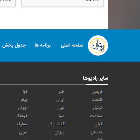
۴۰۲/۰۹/۱۵
۱۴۰۲/۰۹/۱۹
صفحه اصلی
برنامه ها
جدول پخش
سایر رادیوها
اربعین
خبر
آوا
اقتصاد
ايران
پیام
ترتیل
تهران
جوان
سلامت
صبا
فرهنگ
قرآن
گفت و گو
معارف
نمایش
ورزش
عربی