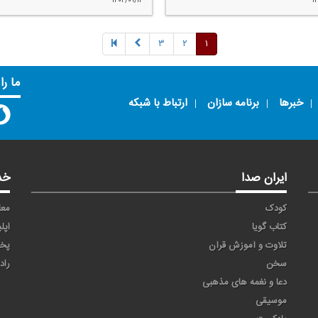
۱۴۰۲/۰۹/۱۲
۱
۳
۲
۱
ما را
خبرها
برنامه سازان
ارتباط با شبکه
ایران صدا
خد
کودک
معا
کتاب گویا
اپل
تلاوت و آموزش قرآن
پخ
سخن
راد
دعا و نغمه های مذهبی
موسیقی