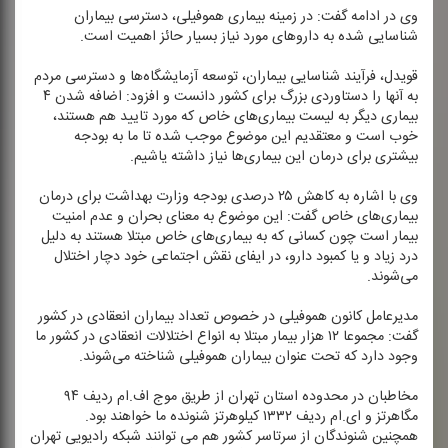
وی در ادامه گفت: در زمینه بیماری هموفیلی، دسترسی بیماران
شناسایی شده به داروهای مورد نیاز بسیار حائز اهمیت است.
قویدل، فرآیند شناسایی بیماران، توسعه‌ آزمایشگاه‌ها و دسترسی مردم
به آنها را دستاوردی بزرگ برای كشور دانست و افزود: اضافه شدن ۴
بیماری دیگر به لیست بیماری‌های خاص كه مورد تایید هم هستند،
خوب است و معتقدیم این موضوع موجب شده تا ما به بودجه
بیشتری برای درمان این بیماری‌ها نیاز داشته یاشیم.
وی با اشاره به كاهش ۲۵ درصدی بودجه وزارت بهداشت برای درمان
بیماری‌های خاص گفت: این موضوع به معنای بحران و عدم امنیت
بیمار است چون كسانی كه به بیماری‌های خاص مبتلا هستند به دلیل
درد زیاد و یا كمبود دارو، در ایفای نقش اجتماعی خود دچار اختلال
می‌شوند.
مدیرعامل كانون هموفیلی در خصوص تعداد بیماران انعقادی در كشور
گفت: مجموعا ۱۲ هزار بیمار مبتلا به انواع اختلالات انعقادی در كشور ما
وجود دارد كه تحت عنوان بیماران هموفیلی شناخته می‌شوند.
مخاطبان در محدوده استان تهران از طریق موج اف.ام ردیف ۹۴
مگاهرتز و ای.ام ردیف ۱۳۳۲ كیلوهرتز شنونده ما خواهند بود.
همچنین شنوندگان از سرتاسر كشور هم می توانند شبكه رادیویی تهران