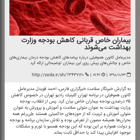
بیماران خاص قربانی كاهش بودجه وزارت
بهداشت می‌شوند
مدیرعامل كانون هموفیلی درباره پیامدهای كاهش بودجه درمان بیماری‌های
خاص و چالش‌های پیش روی این بیماران توضیحاتی ارائه كرد.
http://seda.ir/sh/?۳۴۳۷۱۲۰
|
۰۹:۴۲
|
۱۳۹۸/۱۱/۲۳
به گزارش خبرنگار سلامت خبرگزاری فارس، احمد قویدل مدیرعامل
كانون هموفیلی در برنامه تهران كلینیك رادیو تهران در خصوص كاهش
۲۵ درصدی بودجه بیماران خاص بیان كرد: پس از انقلاب، بودجه
وزارت بهداشت به عنوان متولی سلامت و آموزش و پرورش به عنوان
متولی آموزش و تربیت كه از حوزه‌های حاكمیتی هستند علی‌رغم همه
بحران‌ها همیشه مصون از تعرض بوده و تلاش سازمان برنامه‌ و بودجه
و دولت همواره بر این بوده كه این بودجه همسو با تورم و مشكلات
موجود افزایش پیدا كند یا حداقل ثابت بماند.