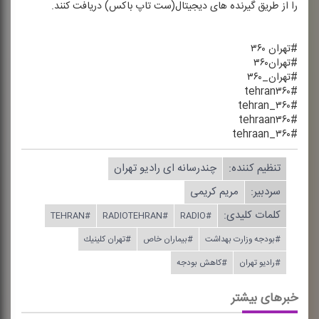
را از طریق گیرنده های دیجیتال(ست تاپ باكس) دریافت كنند.
#تهران ۳۶۰
#تهران۳۶۰
#تهران_۳۶۰
#tehran۳۶۰
#tehran_۳۶۰
#tehraan۳۶۰
#tehraan_۳۶۰
تنظیم كننده:
چندرسانه ای رادیو تهران
سردبیر:
مریم كریمی
کلمات کلیدی:
#TEHRAN
#RADIOTEHRAN
#RADIO
#بودجه وزارت بهداشت
#بیماران خاص
#تهران كلینیك
#رادیو تهران
#كاهش بودجه
خبرهای بیشتر