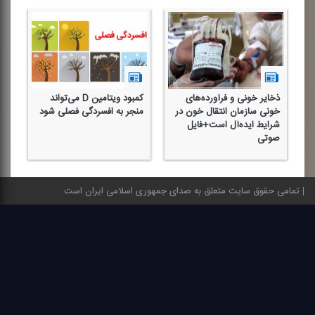
ذخایر خونی و فرآورده‌های
كمبود ویتامین D می‌تواند
موا
خونی سازمان انتقال خون در
منجر به افسردگی فصلی شود
اف
شرایط ایده‌آل است+فایل
اس
صوتی
تمامی حقوق سایت متعلق به صدای جمهوری اسلامی ایران است