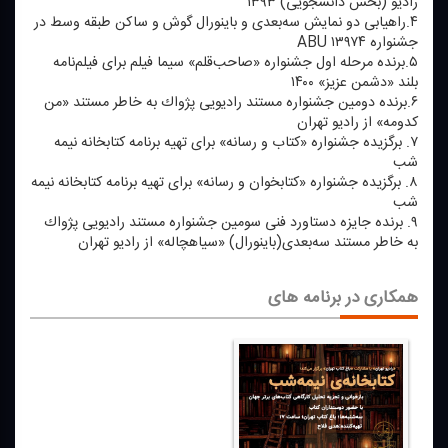
رادیو (بخش دانشجویی) ۱۳۹۳
۴.راهیابی دو نمایش سه‌بعدی و باینورال گوش و ساكن طبقه وسط در
جشنواره ABU ۱۳۹۷۴
۵.برنده مرحله اول جشنواره «صاحب‌قلم» سیما فیلم برای فیلم‌نامه
بلند «دشمن عزیز» ۱۴۰۰
۶.برنده دومین جشنواره مستند رادیویی پژواك به خاطر مستند «من
كدومه» از رادیو تهران
۷. برگزیده جشنواره «كتاب و رسانه» برای تهیه برنامه كتابخانه نیمه
شب
۸. برگزیده جشنواره «كتابخوان و رسانه» برای تهیه برنامه كتابخانه نیمه
شب
۹. برنده جایزه دستاورد فنی سومین جشنواره مستند رادیویی پژواك
به خاطر مستند سه‌بعدی(باینورال) «سیاهچاله» از رادیو تهران
همکاری در برنامه های