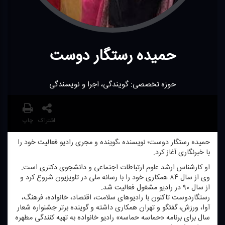
حمیده رستگار دوست
حوزه تخصصی: گویندگی، اجرا و نویسندگی
اشتراک
چاپ
حمیده رستگار دوست؛ نویسنده ،گوینده و مجری رادیو فعالیت خود را
با خبرنگاری آغاز كرد.
او كارشناس ارشد علوم ارتباطات اجتماعی و دانشجوی دكتری است.
وی از سال ۸۴ همكاری خود را با رسانه ملی در تلویزیون شروع كرد و
از سال ۹۰ در رادیو مشغول فعالیت شد.
رستگاردوست تاكنون با رادیوهای سلامت، اقتصاد، خانواده، فرهنگ،
آوا، ورزش، گفتگو و تهران همكاری داشته و گوینده برتر جشنواره شعار
سال برای برنامه «حماسه حماسه» رادیو خانواده به تهیه كنندگی مطهره