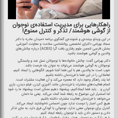
راهكارهایی برای مدیریت استفاده‌ی نوجوان
از گوشی هوشمند/ تذكر و كنترل ممنوع!
در این ویدئو بیننده‌ی و شنونده‌ی گفتگوی برنامه «میدان مادر» با دكتر
سجاد بهرامی دكترای تخصصی روانشناسی سلامت و معاونت آموزشی
بخش فارسی انجمن علوم رفتاری بافت گرا (ACBS) درباره چالش‌های
والدین و گوشی هوشمند باشید.
دكتر بهرامی گفت: چالش خانواده‌ها با نوجوانان نسل ضد و وابستگی
نوجوانان به گوشی هوشمند می‌تواند به عنوان یك فرصت باشد.
خوب است ما والدین هم با این فضا آشنا شویم، الگوهایی را ایجاد كنیم،
تعاملاتی را در این فضا با فرزندمان داشته باشیم.
اما یك راهكار وجود دارد كه معجزه می‌كند و آن فعالیت مشترك است.
انجام فعالیت‌های مشترك با فرزندمان مانند آشپزی كردن، فیلم دیدن، بازی
كردن و ...باید فضا ایجادكنیم، پیشنهاد دهیم ممكن است پیشنهاد ما رد شود
اما استمرار این موضوع به رابطه شما كمك می‌كند. یعنی ما دلمان
می‌خواهد با فرزندمان فعالیت مشترك داشته باشیم.
هیچ كس اجبار را دوست ندارد چون احساس ناخوشایند ایجاد می‌كند.
كنترل برای نوجوان معنی ندارد، نوجوانی با كودكی فرق دارد، به جای تذكر
دادن و دستور دادن باید با نوجوان رابطه ایجاد كنیم.
با هر تذكری به نوجوان همان مقدار رابطه‌مان را از فرزندمان دور می‌كنیم