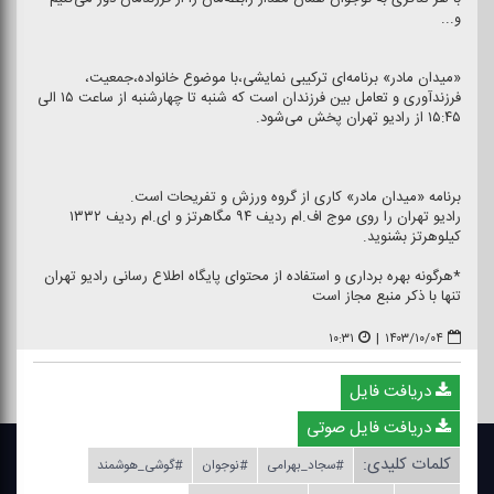
و...
«میدان مادر» برنامه‌ای تركیبی نمایشی،با موضوع خانواده،جمعیت،
فرزندآوری و تعامل بین فرزندان است كه شنبه تا چهارشنبه از ساعت ۱۵ الی
۱۵:۴۵ از رادیو تهران پخش می‌شود.
برنامه «میدان مادر» كاری از گروه ورزش و تفریحات است.
رادیو تهران را روی موج اف.ام ردیف ۹۴ مگاهرتز و ای.ام ردیف ۱۳۳۲
كیلوهرتز بشنوید.
*هرگونه بهره برداری و استفاده از محتوای پایگاه اطلاع رسانی رادیو تهران
تنها با ذكر منبع مجاز است
۱۰:۳۱
|
۱۴۰۳/۱۰/۰۴
دریافت فایل
دریافت فایل صوتی
کلمات کلیدی:
#سجاد_بهرامی
#نوجوان
#گوشی_هوشمند