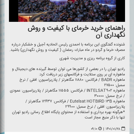
راهنمای خرید خرمای با كیفیت و روش
نگهداری آن
شنونده گفتگوی این برنامه با احمدی رئیس اتحادیه آجیل و خشكبار درباره
مصرف خرما و گردو در ماه مبارك رمضان ( كیفیت و روش نگهداری) باشید.
كاری از گروه برنامه ریزی و مدیریت شهری
رادیو تهران را در بعضی از كشورها می توان توسط گیرنده های دیجیتال و
ماهواره ای بر روی ستلایت و فركانسهای زیر دریافت كرد:
ماهواره BADR / فركانس: ۱۱۸۸۰ مگاهرتز / پلاریزاسیون: افقی / نرخ
سمبل: ۲۷۵۰۰
ماهواره INTELSAT۹۰۲ / فركانس: ۱۱۵۵۵ مگاهرتز / پلاریزاسیون: عمودی
/ نرخ سمبل: ۳۰۰۰۰
ماهواره Eutelsat HOTBIRD ۱۳B / فركانس: ۱۲۴۳۷ مگاهرتز /
پلاریزاسیون: افقی / نرخ سمبل: ۲۹۹۰۰
*هرگونه بهره برداری و استفاده از محتوای پایگاه اطلاع رسانی رادیو تهران
تنها با ذكر منبع مجاز است
۰۹:۱۰
|
۱۴۰۱/۰۱/۲۸