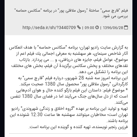
فیلم "قارچ سمی" ساختۀ "رسول ملاقلی پور" در برنامه "سكانس حماسه"
بررسی می شود.
http://seda.ir/sh/?3440709
|
09:00
|
1396/06/28
به گزارش سایت رادیو تهران؛ برنامه "سكانس حماسه" با هدف انعكاس
آثار شاخص سینمای، هر سه‎شنبه به معرفی اجمالی یك فیلم اعم از
موضوع، عوامل فیلم، جایزه های دریافتی، و ... می پردازد. بازتاب
نقدهای مختلف و پخش سكانس برگزیدۀ آن فیلم، بخش های مختلف
این برنامه را تشكیل می دهد.
این برنامه امروز سه شنبه 28 شهریور، درباره فیلم "قارچ سمی" به
كارگردانی "رسول ملاقلی پور" محصول سال 1380 صحبت می‎كند.
* موضوع فیلم: داستان این فیلم بازگو كننده حال و هوای آدم‌هایی
است كه از دل سال‌های جنگ می‌آیند اما در فضای سال 1380 تنفس
می‌كنند.
تهیه و تولید این برنامه بر عهده "گروه اخلاق و زندگی شهروندی" رادیو
تهران است؛ مخاطبان می‎توانند سه‎شنبه ها ساعت 12:30 شنونده این
برنامه باشند.
فرزین رنجبر نویسنده، تهیه كننده و گوینده این برنامه است.