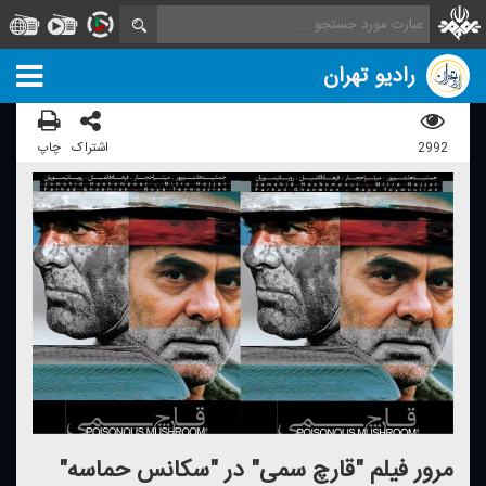
رادیو تهران
2992
اشتراک
چاپ
مرور فیلم "قارچ سمی" در "سكانس حماسه"