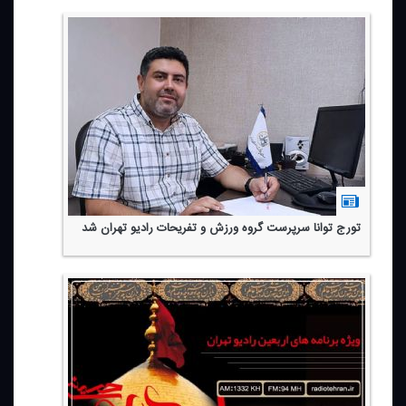
تورج توانا سرپرست گروه ورزش و تفریحات رادیو تهران شد