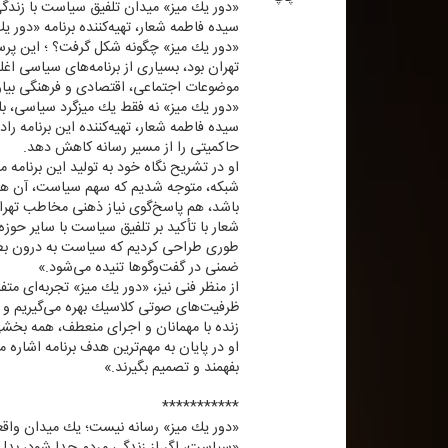
«دور یك میز» میدان تلفیق سیاست با زند
سیده فاطمه شعار، تهیه‌كننده برنامه «دور یك
«دور یك میز» چگونه شكل گرفت؟ ؛ این پرسش
تهران بود، بسیاری از برنامه‌های سیاسی اغل
موضوعات اجتماعی، اقتصادی و فرهنگی بیاو
«دور یك میز» نه فقط یك میزگرد سیاسی، بل
سیده فاطمه شعار، تهیه‌كننده این برنامه ر
حاكمیتی را از مسیر رسانه كاهش دهد.
او در تشریح نگاه خود به تولید این برنامه
شبكه، متوجه شدیم كه سهم سیاست، آن هم از 
باشد، هم پاسخ‌گوی نیاز ذهنی مخاطب تهرانی
شعار با تأكید بر تلفیق سیاست با سایر حوزه
طوری طراحی كردیم كه سیاست به درون بطن 
ضمنی در گفت‌وگوها تنیده می‌شود.»
از منظر فنی نیز، «دور یك میز» تجربه‌ای م
ظرفیت‌های صوتی كلاسیك بهره می‌گیریم و ه
زنده با مهمانان و اجرای منعطف، همه بخش
او در پایان به مهم‌ترین هدف برنامه اشاره
بفهمند و تصمیم بگیرند.»
***********
«دور یك میز» رسانه نیست؛ یك میدان واق
«سیاست، اگر از زندگی مردم جدا شود، بدل ب