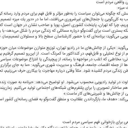
گی واقعی مردم است
 میز»:
 كه چگونه می‌توان سیاست را به‌طور مؤثر و قابل فهم برای مردم وارد رسانه كر
ب به كلی‌گویی یا جنجال‌های غیرضروری می‌افتند، اما ما در «دور یك میز» تصمیم 
ریم، چرا كه تهران، پایتخت كشوری اصیل، پویا و صاحب نشان در جهان است كه 
كه بستری است برای گفت‌وگو درباره مسائلی كه زندگی مردم را شكل می‌دهد؛ با رو
ادیویی می‌گوید؛ برنامه‌ای كه با حضور كارشناسان سطح بالا و مسئولان تصمیم‌ساز
 می‌گوید: «یكی از چالش‌های ما در رادیو تهران، توزیع متوازن موضوعات میان حوز
نوع تحلیلی و قابل‌فهم، در كنداكتور ما كمرنگ است. از این‌رو تصمیم گرفتیم بر
؛ مخاطبی كه اغلب در مواجهه با رسانه، از پیچیدگی یا انتزاع موضوعات سیاسی گ
‌ها از جمله اقتصاد، جامعه، فرهنگ و مدیریت شهری می‌گوید: «ما به جای برگزاری 
زندگی مردم كشیده شود. مثلاً وقتی درباره مهاجرت یا بیكاری حرف می‌زنیم، 
تفاوت در تولید رادیویی محسوب می‌شود. او توضیح می‌دهد: «برنامه به صورت زند
م ساختار تصویری را برای پلتفرم‌های شبكه‌های اجتماعی تولید می‌كنیم. زمان‌
ی از چالش‌ها و شیرینی‌های كار ماست.»
 می‌كند: «هدف ما، بازگرداندن عقلانیت و منطق گفت‌وگو به فضای رسانه‌ای كشور ا
عی برای بازخوانی فهم سیاسی مردم است
ه بازی نخبگان می‌شود.» این جمله، شاه‌بیت نگاه دكتر علیرضا داودی، استاد دان