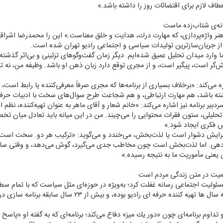
عطاف لازم برای اقتضائات روز را داشته باشد.»
انه‌ی شتاب‌زده ماست
ط هنر واژه‌پردازی، كه مهارت درك، هدایت و خلق معناست.» این را محمدرضا اشراقی
 جریان‌سازترین تولیدات سیاسی و اجتماعی رادیو تهران شده است.
وارد میدان تحلیل عمیق شده‌ایم. دیگر زمان گفت‌وگوهای تزئینی و بی‌اثر گذشته ا
‌گر است، پیگیر است، و از مجری توقع دارد زبان ذهن او باشد. وظیفه من، نه ت
می‌كند: «برخلاف بسیاری از برنامه‌ها كه مجری صرفاً معرفی‌كننده یا رابط است، 
ته باشد، هم مهارت ارتباطی، و هم شجاعت طرح سوال‌های سخت با ادبیات حرفه
دبیر برنامه نیز اشاره می‌كند: «خانم شعار و آقای ماهر به عنوان تهیه‌كننده، نظم اج
 تحلیلی، ستون فقرات محتوایی را می‌چیند. من در این میانه باید تعادل میان تخ
 فكری ایجاد شود.»
امه برایش دشوار است یا لذت‌بخش، می‌خندد و می‌گوید: «تركیب هر دو. سخت اس
هی. اما لذت‌بخش است چون مخاطب جدی می‌گیرد، گوش می‌دهد، و وقتی سامان
ین یعنی مأموریت ما به نتیجه رسیده.»
اكمیت در متن زندگی مردم است
ز مسئولیت اجتماعی رسانه غفلت كرد؛ به‌ویژه در حوزه‌ای مثل سیاست كه با تمام 
رهگذر، از جمله مدیران با سباقه ای است كه سال ها تهیه كننده حرفه
 و تداوم برنامه‌ای چون «دور یك میز» دفاع می‌كند؛ برنامه‌ای كه به گفته او «پاسخ 