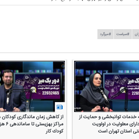
ران
#سیاست
#میزگرد
 خدمات توانبخشی و حمایت از
از كاهش زمان ماندگاری كودكان د
دارای معلولیت در اولویت
مراكز بهزیستی تا ساما
تی استان تهران است
كودك كار