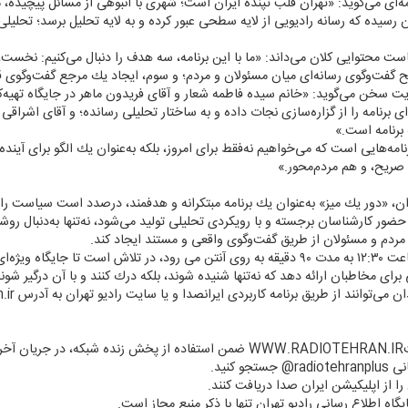
ی می‌گوید: «تهران قلب تپنده ایران است؛ شهری با انبوهی از مسائل پیچیده، مردم
رسیده كه رسانه رادیویی از لایه سطحی عبور كرده و به لایه تحلیل برسد؛ تحلیلی 
یاست محتوایی كلان می‌داند: «ما با این برنامه، سه هدف را دنبال می‌كنیم: نخست
گفت‌وگوی رسانه‌ای میان مسئولان و مردم؛ و سوم، ایجاد یك مرجع گفت‌وگوی قابل
رضایت سخن می‌گوید: «خانم سیده فاطمه شعار و آقای فریدون ماهر در جایگاه تهیه‌كن
 برنامه را از گزاره‌سازی نجات داده و به ساختار تحلیلی رسانده؛ و آقای اشراقی 
برنامه است.»
برنامه‌هایی است كه می‌خواهیم نه‌فقط برای امروز، بلكه به‌عنوان یك الگو برای آین
صریح، و هم مردم‌محور.»
ران، «دور یك میز» به‌عنوان یك برنامه مبتكرانه و هدفمند، درصدد است سیاست را
با حضور كارشناسان برجسته و با رویكردی تحلیلی تولید می‌شود، نه‌تنها به‌دنبال
مردم و مسئولان از طریق گفت‌وگوی واقعی و مستند ایجاد كند.
این برنامه كه از شنبه تا چهارشنبه هر روز ساعت ۱۲:۳۰ به مدت ۹۰ دقیقه به روی آنتن می رود، د
برای مخاطبان ارائه دهد كه نه‌تنها شنیده شوند، بلكه درك كنند و با آن درگیر شو
د.
 كنید.
ن را از اپلیكیشن ایران صدا دریافت كنند.
یگاه اطلاع رسانی رادیو تهران تنها با ذكر منبع مجاز است.