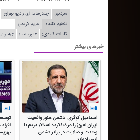
سردبیر:
چندرسانه ای رادیو تهران
تنظیم كننده:
مریم كریمی
کلمات کلیدی:
#دور یك میز
#رادیو ته
خبرهای بیشتر
 مهم‌ترین
اسماعیل كوثری: دشمن هنوز واقعیت
توسعه
 برابر
ایران امروز را درك نكرده است/ مردم با
افراد 
وحدت و صلابت در برابر دشمن
بهزیس
ایستاده‌اند