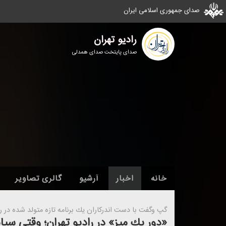
صدای جمهوری اسلامی ایران
رادیو تهران
صدای پایتخت صدای همدلی
خانه
اخبار
آرشیو
گالری تصاویر
گپ وگفت با دست اندركاران یك برنامه تازه متولد شده در را
«دور یك میز» در رادیو تهران؛ وقتی سی