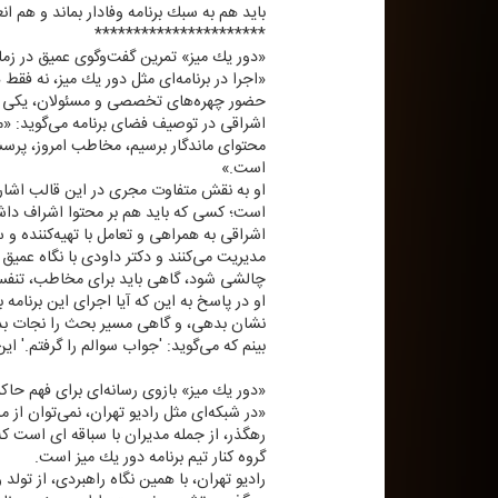
باید هم به سبك برنامه وفادار بماند و هم ان
**********************
«دور یك میز» تمرین گفت‌وگوی عمیق در زم
«اجرا در برنامه‌ای مثل دور یك میز، نه فق
حضور چهره‌های تخصصی و مسئولان، یكی از
اشراقی در توصیف فضای برنامه می‌گوید: «ما 
محتوای ماندگار برسیم، مخاطب امروز، پرسش
است.»
او به نقش متفاوت مجری در این قالب اشاره 
است؛ كسی كه باید هم بر محتوا اشراف داش
اشراقی به همراهی و تعامل با تهیه‌كننده و سر
مدیریت می‌كنند و دكتر داودی با نگاه عمیق
چالشی شود، گاهی باید برای مخاطب، تنفس
او در پاسخ به این كه آیا اجرای این برن
نشان بدهی، و گاهی مسیر بحث را نجات بد
بینم كه می‌گوید: 'جواب سوالم را گرفتم.' ا
«دور یك میز» بازوی رسانه‌ای برای فهم ح
«در شبكه‌ای مثل رادیو تهران، نمی‌توان ا
گروه كنار تیم برنامه دور یك میز است.
رادیو تهران، با همین نگاه راهبردی، از تولد