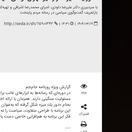
با سردبیری دكتر علیرضا داودی، اجرای محمدرضا اشراقی و تهیه‌كن
بازتعریف گفت‌وگوی سیاسی در رسانه مردم پایتخت.
http://seda.ir/sh/?۵۹۰۱۳۴۲
|
۱۴:۳۱
|
۱۴۰۴/۰۳/۱۹
گزارش ویژه روزنامه جام‌جم
در دوره‌ای كه رسانه‌ها به ابزارهای غالب بر
۶۹۶
مسئولیت سنگینی دارند: همزمان با ارائه اخب
به‌نام «دور یك میز» شكل گرفته كه به‌عنوا
این برنامه با طراحی متفاوت، سیاست را نه ب
اشتراک
فكر این برنامه به هم‌افزایی خاصی دست یافته
---
چاپ