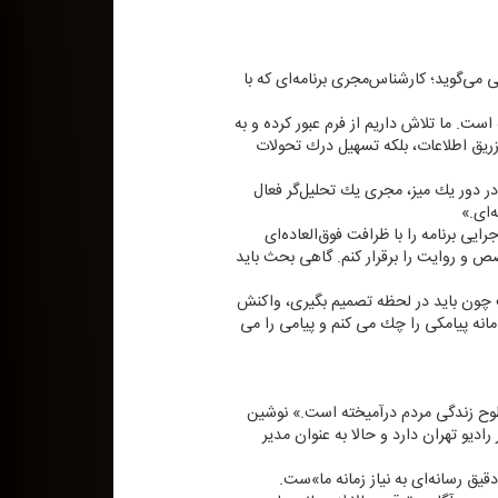
 می‌گوید؛ كارشناس‌مجری برنامه‌ای كه با
ست. ما تلاش داریم از فرم عبور كرده و به
زریق اطلاعات، بلكه تسهیل درك تحولات
در دور یك میز، مجری یك تحلیل‌گر فعال
‌ای.»
رایی برنامه را با ظرافت فوق‌العاده‌ای
صص و روایت را برقرار كنم. گاهی بحث باید
ت چون باید در لحظه تصمیم بگیری، واكنش
ه پیامكی را چك می كنم و پیامی را می
سطوح زندگی مردم درآمیخته است.» نوشین
 ای رادیو بوده، و بیش از ۲۳ سال سابقه برنامه سازی در رادیو تهران دارد و حالا به عنوان مدیر
دقیق رسانه‌ای به نیاز زمانه ما»ست.