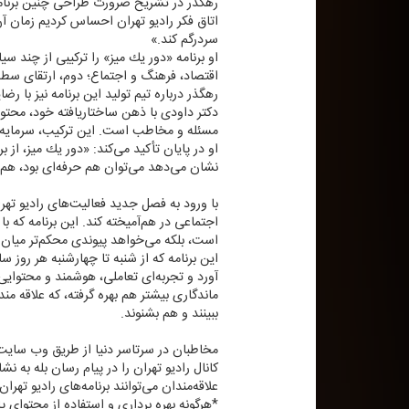
رهگذر در تشریح ضرورت طراحی چنین برنامه‌ا
اتاق فكر رادیو تهران احساس كردیم زمان آن 
سردرگم كند.»
او برنامه «دور یك میز» را تركیبی از چند س
اقتصاد، فرهنگ و اجتماع؛ دوم، ارتقای سطح 
رهگذر درباره تیم تولید این برنامه نیز با 
دكتر داودی با ذهن ساختاریافته خود، محتوای
مسئله و مخاطب است. این تركیب، سرمایه 
او در پایان تأكید می‌كند: «دور یك میز، از 
نشان می‌دهد می‌توان هم حرفه‌ای بود، هم 
با ورود به فصل جدید فعالیت‌های رادیو ته
اجتماعی در هم‌آمیخته كند. این برنامه كه 
است، بلكه می‌خواهد پیوندی محكم‌تر میان 
آورد و تجربه‌ای تعاملی، هوشمند و محتوایی 
ببینند و هم بشنوند.
مخاطبان در سرتاسر دنیا از طریق وب سایتWWW.RADIOTEHRAN.IR ضمن استفاده از پخش زنده شبكه، در جریان آخرین خبرهای رادیو تهران قرار بگیری
كانال رادیو تهران را در پیام رسان بله به نشانی radiotehranplus@ جستجو
علاقه‌مندان می‌توانند برنامه‌های رادیو تهرا
*هرگونه بهره برداری و استفاده از محتوای پا