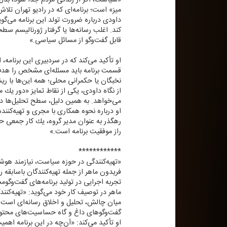
میز» است؛ برنامه‌ای كه در رادیو تهران ت
داودی درباره ضرورت تولد این برنامه می‌گوید
كند. اغلب رسانه‌ها یا گرفتار ژورنالیسم س
قابل گفت‌وگو از مسائل سیاسی.»
او تأكید می‌كند كه در سردبیری این برنام
قسمت برنامه باید مسئله‌ای مشخص را هدف بگ
نخبگان یا حكمرانی محلی؛ همه این‌ها با ری
از نگاه داودی، یكی از نقاط تمایز «دور یك
می‌خواهد. به همین دلیل، سطح تحلیل‌ها در
او درباره نحوه همكاری با مجری و تهیه‌كنن
رهگذر به عنوان مدیر گروه، یك كار جمعی حرف
راز موفقیت برنامه است.»
************
«تهیه‌كنندگی در حوزه سیاست، نیازمند هو
فریدون ماهر از جمله تهیه‌كنندگان باسابق
تجربه اجرایی در تولید برنامه‌های گفت‌وگو
ماهر در توصیف كار خود می‌گوید: «تهیه‌كنن
میان چالش، تحلیل و اخلاق رسانه‌ای است. 
گفت‌وگوهای داغ و گاه حساسیت‌های محتوا
او تأكید می‌كند: «آن‌چه در این برنامه اه