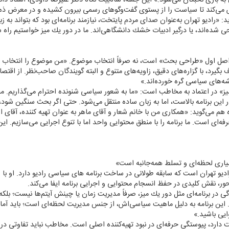
لاش می‌كند تا سیاست را از پستوی گفت‌وگوهای رسمی بیرون كشیده و در معرض ذه
: «رادیو تهران به‌عنوان صدای مردم پایتخت، نیازمند برنامه‌ای بود كه بتواند به 
طحی شده‌اند، یا درگیر ادبیات خشك دانشگاهی‌اند. ما در دور یك میز خواستیم راه
ه، اصل اول «طراحی بحث» است، نه صرفاً انتخاب موضوع. «من موضوع را انتخاب نم
یرد، با گزاره‌های دقیق، زاویه‌های متنوع و البته گویندگان صاحب‌نظر. از اقتص
شه‌های سیاسی گره خورده‌اند.»
 میز» در اعتماد به مخاطب است: «ما به شعور سیاسی شنونده احترام می‌گذاریم. 
 این برنامه بالاست، اما به زبان ساده منتقل می‌شود. حتی اگر بحث سنگین شود
ده هم می‌گوید: «همكاری من با خانم شعار و آقای ماهر به عنوان تهیه كننده، آقا
ه‌ای است. ما برنامه را با منطق محتوایی واحد اما با تنوع اجرایی می‌سازیم. ای
شیاری لحظه‌ای و تسلط همه‌جانبه است»
ه رادیو تهران است كه سابقه طولانی در ساخت برنامه های سیاسی رادیو دارد. او 
محور، نقش كلیدی در حفظ انسجام محتوایی و اجرایی برنامه ایفا می‌كند.
دگی در برنامه‌ای مثل دور یك میز، صرفاً مدیریت زمان یا چینش آیتم‌ها نیست؛ بل
این برنامه به دلیل ماهیت سیاسی‌اش، از جنس مدیریت لحظه‌ای است؛ باید آماد
یی باشید.»
میت دارد، پیوستگی حرفه‌ای در نبود تهیه‌كننده اصلی است. مخاطب نباید تفاوتی د