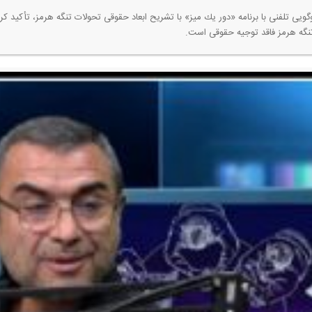
ویی تلفنی با برنامه «دور یك میز» با تشریح ابعاد حقوقی تحولات تنگه هرمز، تأكید ك
 تنگه هرمز فاقد توجیه حقوقی است.