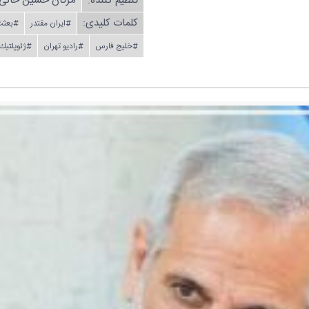
تنظیم كننده:
مژگان حسین خانی
کلمات کلیدی:
#ایران مقتدر
#بعثت
#خلیج فارس
#رادیو تهران
#ژئوپلتیك