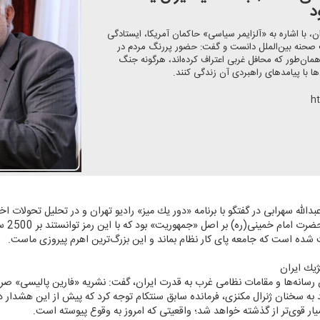
د
ان، با اشاره به «آلزایمر سیاسی» حاكمان آمریكا، ایستادگی
ت صحنه بین‌الملل دانست و گفت: حضور پررنگ مردم در
ان‌طور كه محافل غربی اعتراف كرده‌اند، هرگونه جنگ
ها با پیامدهای راهبردی آن زندگی كنند.
h
عبدالله سهرابی در گفتگو با برنامه «دور یك میز» رادیو تهران و در تحلیل تحولات 
از دست
شده است كه جامعه پای كار نظام بماند و این بزرگ‌ترین اهرم پیروزی ماست.
ژیك ایران
ن رسانه‌ها و مقامات نظامی غرب به قدرت ایران، گفت: نشریه «فارین پالیسی» صراح
ه سخنان ژنرال مكنزی، فرمانده سابق سنتكام توجه كرد كه پیش از این هشدار داده
سیار قوی‌تر از گذشته خواهد شد؛ واقعیتی كه امروز به وقوع پیوسته است.