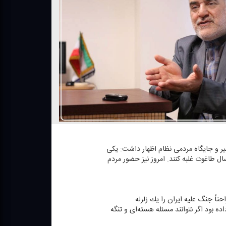
اخیر و جایگاه مردمی نظام اظهار داشت: یكی
اوردهای بزرگ انقلاب اسلامی، تكیه حضرت امام خمینی(ره) بر اصل «جمهوریت» بود كه با این رمز توانستند بر 2500 سال طاغوت غلبه كنند. امروز نیز حضور مردم
تاً جنگ علیه ایران را یك زلزله
 بود اگر نتوانند مسئله هسته‌ای و تنگه