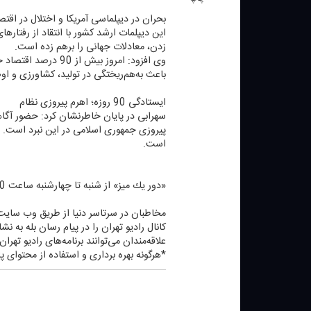
بحران در دیپلماسی آمریكا و اختلال در اقتص
این دیپلمات ارشد كشور با انتقاد از رفتاره
زدن، معادلات جهانی را برهم زده است.
وی افزود: امروز ب
باعث به‌هم‌ریختگی در تولید، كشاورزی و ا
ایستادگی 90 روزه؛ اهرم پیروزی نظام
پیروزی جمهوری اسلامی در این نبرد است. ا
است.
«دور یك میز» از شنبه تا چهارشنبه ساعت 12:30 تا 14 بصورت زنده از رادیو تهران روی موج 94 مگاهرتز به روی آنتن می‌رود.
مخاطبان در سرتاسر دنیا از طریق وب سایتWWW.RADIOTEHRAN.IR ضمن استفاده از پخش زنده شبكه، در جریان آخرین خبرهای رادیو تهران قرار بگیری
كانال رادیو تهران را در پیام رسان بله به نشانی radiotehranplus@ جستجو
علاقه‌مندان می‌توانند برنامه‌های رادیو تهرا
*هرگونه بهره برداری و استفاده از محتوای پا