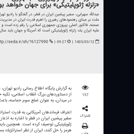
«زلزله ژئوپلیتیكی» برای جهان خواهد بو
عبدالله سهرابی، سفیر پیشین ایران در قطر، در گفتگو با رادیو تهر
ملت بر مبنای رهنمودهای رهبری را اهرم قدرت ایران در مدیری
صحنه، فاكتور اصلی پیروزی جمهوری اسلامی را رقم زده است و هم
علیه ایران یك زلزله ژئوپلیتیكی است كه آمریكا و جهان باید سال‌
ttp://seda.ir/sh/?6127990
|
09:27
|
1405/03/12
به گزارش پایگاه اطلاع رسانی رادیو تهران، 
157
در میدان، به عنوان ضلع سوم حماسه، باعث 
اعتراف فرماندهان آمریكایی به قدرت استرات
اشتراک
سفیر پیشین ایران در قطر با اشاره به اذعا
ژئوپلیتیكی توصیف كرده است. همچنین باید ب
هرمز را حل كنند، ایران از نظر استراتژیك ب
چاپ