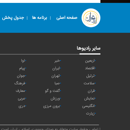
صفحه اصلی
برنامه ها
جدول پخش
سایر رادیوها
اربعین
خبر
آوا
اقتصاد
ايران
پیام
ترتیل
تهران
جوان
سلامت
صبا
فرهنگ
قرآن
گفت و گو
معارف
نمایش
ورزش
عربی
انگلیسی
برون مرزی
دری
زیارت
تمامی حقوق سایت متعلق به صدای جمهوری اسلامی ایران است