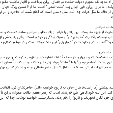
ادامه به نقد مفهوم «دولت-ملت» در فضای ایران پرداخت و اظهار داشت: مفهو
محصول قراردادهای متأخر است، كفایت می‌كند، اما برا
ز خاك ما مثل هرات جدا شد، مثل دستی است كه قطع شده اما خاطره و اثر آن د
.
تخاب سیاسی
ایت از جبهه مقاومت، این رفتار را فراتر از یك تحلیل سیاسی ساده دانست و تصری
تخاب نیست، بلكه یك "نحوه بودن" و سبك زندگی وجودی است. وقتی به بخشی از ا
 خودآگاهی تمدنی دارد كه در “دی‌ان‌ای” این ملت نهفته است و در موقعیت‌های ح
اب اسلامی
» به شكست تجربه پهلوی در حذف گذشته اشاره كرد و افزود: حكومت پهلوی سعی ك
این بود كه "معاصر بودن" را با "سنت" پیوند زد. ما بر خلاف یونان كه به آسمانِ 
 بودیم. الهیات ایرانی همیشه به دنبال تعادل و امر متعالی بوده و اسلام شیعی ب
هید بهشتی (ما راست‌قامتان جاودانه تاریخ خواهیم ماند)، خاطرنشان كرد: اتفاقا
ا كند. این یك خودآگاهی ملی قدرتمند است كه رهبر معظم انقلاب همواره بر آن تأكید
ی خود تكان نخوردند و تاریخ را رقم زدند، بسیار بیشتر خواهند نوشت؛ چرا كه این