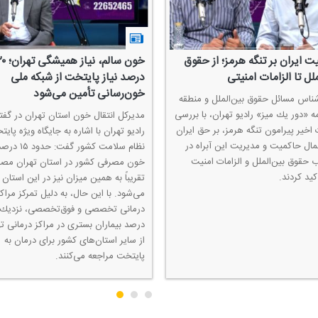
 ایران بر تنگه هرمز؛ از حقوق
خون سالم، نیاز همیشگی
ملل تا الزامات امنیتی
درصد نیاز پایتخت از شبكه ملی
خون‌رسانی تأمین می‌شود
شناس مسائل حقوق بین‌الملل و منطقه
مه «دور یك میز» رادیو تهران، با بررسی
مدیركل انتقال خون استان تهران در گفتگ
اخیر پیرامون تنگه هرمز، بر حق ایران
رادیو تهران با اشاره به جایگاه ویژه پای
عمال حاكمیت و مدیریت این آبراه در
نظام سلامت كشور گفت: حدود ۱۵
 حقوق بین‌الملل و الزامات امنیت
خون مصرفی كشور در استان تهران مصر
ید كردند.
تقریباً به همین میزان نیز در این استان 
می‌شود. با این حال، به دلیل تمركز مراكز
درصد بیماران بستری در مراكز درمانی ت
از سایر استان‌های كشور برای درمان به
پایتخت مراجعه می‌كنند.