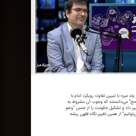
ك میز» با تبیین تفاوت رویكرد امام با
 "حج" می‌دانستند كه وجوب آن مشروط به
غییر داد و تشكیل حكومت را از جنس "وضو
‌توانیم" از همین تغییر نگاه فقهی ریشه