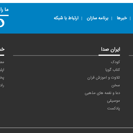
ما را
خبرها
برنامه سازان
ارتباط با شبکه
ایران صدا
خد
کودک
معا
کتاب گویا
اپل
تلاوت و آموزش قرآن
پخ
سخن
راد
دعا و نغمه های مذهبی
موسیقی
پادکست