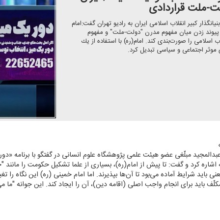
ت-ملت قراردادی
گذار كبیر انقلاب اسلامی ایران به رادیو تهران گفت:امام
ا پیوند زدن میان مفهوم مدرن "دولت-ملت" و مفهوم
 اسلامی را صورت‌بندی كند. امام(ره) با استفاده از یك
موثر اجتماعی و سیاسی تبدیل كرد.
عبدالمجید مبلّغی عضو هیئت علمی پژوهشگاه علوم انسانی در گفتگو با برنامه «دور ی
ه اشاره كرد و گفت: تا پیش از امام(ره)، بسیاری از علما تشكیل حكومت را مانند
اید شرایط آماده می‌بود تا آن‌ها بپذیرند. اما امام خمینی (ره) این نگاه را ت
كلّف باید برای انجام واجب اصلی (اقامه دین)، آن را ایجاد كند. این جوانه "ما می