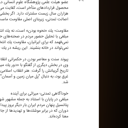
عضو هیئت علمی پژوهشگاه علوم انسانی در 
هزاران سال زیست مشترك دارد. اگر بخشی ا
اصالت تمدنی، زیربنای اصلی مقاومت ماست
مقاومت؛ یك «نحوه بودن» است، نه یك ان
مبلغی با تحلیل حضور مردم در صحنه‌های حم
نمی‌فهمد كه برای ایرانیان، مقاومت یك ان
نمی‌تواند در خانه بنشیند. این ریشه در یك
پیوند سنت و معاصر بودن در حكمرانی انقل
وی در بخش دیگری از گفتگو با «دور یك میز
تاریخ گریبانش را گرفت. هنر انقلاب اسلامی 
غرق بود، به دنبال "پل میان زمین و آسمان"
شد.
خودآگاهی تمدنی؛ میراثی برای آینده
مبلغی در پایان با استناد به جمله مشهور ش
پتانسیل پنهان مردم ایران بار دیگر بروز پید
دوران كه در برابر موشك‌ها و تهدیدها از جا
معنا كرده‌اند.