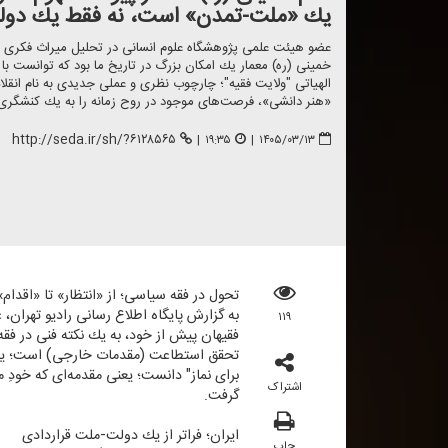
یك «ملت-تمدن» است، نه فقط یك دول
عضو هیئت علمی پژوهشگاه علوم انسانی در تحلیل میراث فكری بنیان
خمینی (ره) معمار یك امكان بزرگ در تاریخ ما بود كه توانست ب
الهیاتی "ولایت فقیه"؛ چارچوب نظری و عملی جدیدی به نام انقلاب
«هنر دانشی»، فرصت‌های موجود در روح زمانه را به یك كنشگری 
http://seda.ir/sh/?۶۱۲۸۵۶۵
|
۱۹:۳۵
|
۱۴۰۵/۰۳/۱۳
تحول در فقه سیاسی؛ از «انتظار» تا «اقدام»
به گزارش پایگاه اطلاع رسانی رادیو تهران، 
۱۱۹
فقیهان پیش از خود، به یك نكته فنی در فق
تحقق استطاعت (مقدمات خارجی) است؛ یعنی ب
برای نماز" دانست؛ یعنی مقدمه‌ای كه خودِ م
اشتراک
گرفت.
ایران؛ فراتر از یك دولت-ملت قراردادی
چاپ