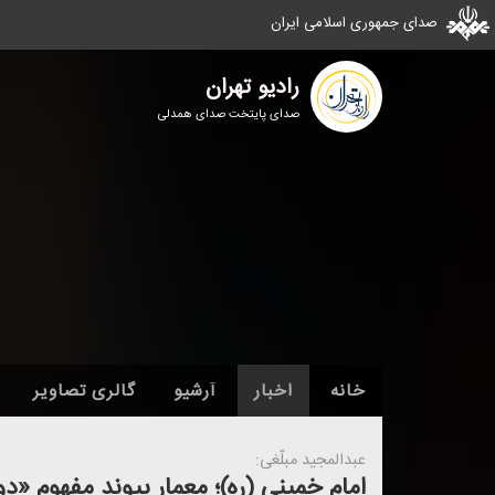
صدای جمهوری اسلامی ایران
رادیو تهران
صدای پایتخت صدای همدلی
خانه
اخبار
آرشیو
گالری تصاویر
عبدالمجید مبلّغی:
امام خمینی (ره)؛ معمار پیوند مفهوم «د