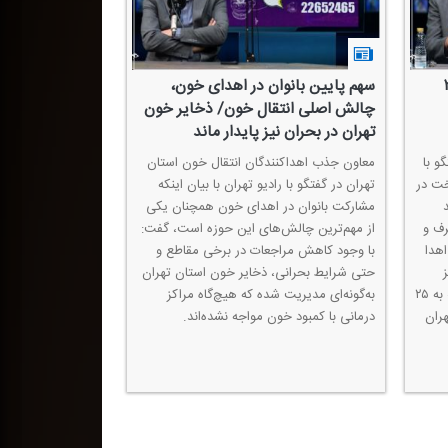
 تهران؛ ۲۰
سهم پایین بانوان در اهدای خون،
چالش اصلی انتقال خون/ ذخایر خون
تهران در بحران نیز پایدار ماند
و با
معاون جذب اهداكنندگان انتقال خون استان
تخت در
تهران در گفتگو با رادیو تهران با بیان اینكه
 درصد
مشاركت بانوان در اهدای خون همچنان یكی
ف و
از مهم‌ترین چالش‌های این حوزه است، گفت:
اهدا
با وجود كاهش مراجعات در برخی مقاطع و
حتی شرایط بحرانی، ذخایر خون استان تهران
درمانی تخصصی و فوق‌تخصصی، نزدیك به ۲۵
به‌گونه‌ای مدیریت شده كه هیچ‌گاه مراكز
هران
درمانی با كمبود خون مواجه نشده‌اند.