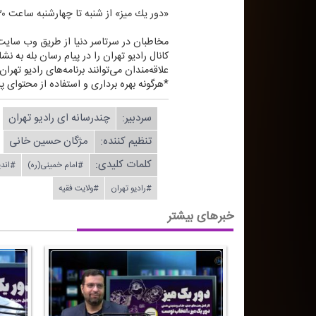
«دور یك میز» از شنبه تا چهارشنبه ساعت ۱۲:۳۰ تا ۱۴ بصورت زنده از رادیو تهران روی موج ۹۴ مگاهرتز به روی آنتن می‌رود.
مخاطبان در سرتاسر دنیا از طریق وب سایتWWW.RADIOTEHRAN.IR ضمن استفاده از پخش زنده شبكه، در جریان آخرین خبرهای رادیو تهران قرار بگیری
كانال رادیو تهران را در پیام رسان بله به نشانی radiotehranplus@ جستجو
علاقه‌مندان می‌توانند برنامه‌های رادیو تهرا
*هرگونه بهره برداری و استفاده از محتوای پا
سردبیر:
چندرسانه ای رادیو تهران
تنظیم كننده:
مژگان حسین خانی
کلمات کلیدی:
#امام خمینی(ره)
#اند
#رادیو تهران
#ولایت فقیه
خبرهای بیشتر