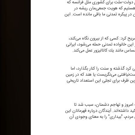
م دولت-ملت برای كشوری مثل فرانسه كه
ی ایران خیر. ایران یك "ملت-تمدن" است. ما از ۶ تمدن بزرگ جهان هستیم كه هویت جمعی‌مان ریشه در
ر پیكره تمدنی ما باقی مانده است. این
ح كرد: كسی كه از بیرون نگاه می‌كند،
ین خانواده تمدنی حمله می‌شود، ایرانی
ساس مانند یك كاتالیزور عمل می‌كند.
رد گذشته و سنت را كنار بگذارد، اما
دست‌نیافتنی می‌نگریست یا هند كه در زمین
هترین ظرف برای تجلی این استعداد تاریخی
ت امروز و تهاجم دشمنان، سبب شد تا
 داشته‌اند. آیندگان درباره قهرمانان این
 مردم، "بیداری" را به معنای وجودی آن