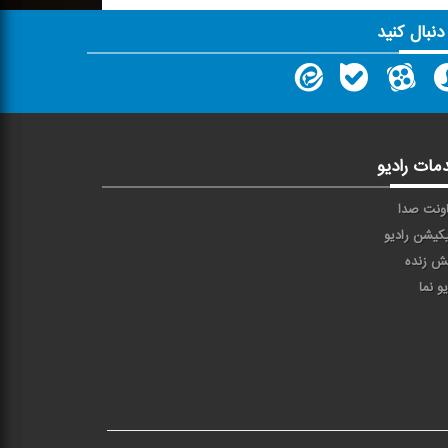
 دنبال کنید
مات رادیو
ونت صدا
یکیشن رادیو
ش زنده
یو نما