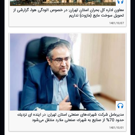
معاون اداره كل بحران استان تهران: در خصوص آلودگی هوا، گزارشی از
تحویل سوخت مایع (مازوت) نداریم
1401/10/07
مدیرعامل شركت شهرك‌های صنعتی استان تهران: در آینده ای نزدیك
حدود 70% از صنایع به شهرك صنعتی ملارد منتقل می‌شود
1401/10/01