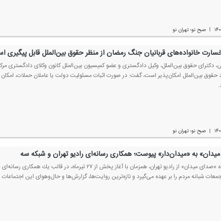
۱۴
صبح نو؛ تهران نو
|
خسارت خانواده‌های قربانیان جنگ رمضان از منظر حقوق بین‌الملل قابل پیگیری ا
، دكترای حقوق بین‌الملل، وكیل دادگستری و عضو كمیسیون بین‌الملل كانون وكلای دادگستری مركز، 
د حقوق بین‌الملل امكان‌پذیر است، گفت: در صورت اثبات مسئولیت دولت یا عاملان حملات، امكان 
.
۱۴
صبح نو؛ تهران نو
|
یدان» به «میدان‌دار» پیوست؛ همكاری رسانه‌ای رادیو تهران و شبكه سه
برنامه زنده «صدای میدان» از رادیو تهران، همزمان با آغاز پخ
معات شبانه مردم را بر عهده می‌گیرد و تازه‌ترین روایت‌ها، گزارش‌ها و حال‌وهوای این اجتماعات را