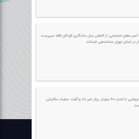
و آسیب‌های اجتماعی، از كاهش زمان ماندگاری كودكان فاقد سرپرست
رئیس اداره منابع طبیعی و آبخیزداری شهرستان دماوند از اجرای پروژه آبخیزداری در حوزه آبخیز تار و بار و دلیچایی با اعتبار ۶۰۰ میلیارد ریال خبر داد و گفت: عملیات مكانیكی